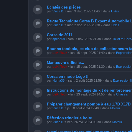
Eclatés des pièces
par
Vince11
»
mar. 9 déc. 2025 11:46
» dans
Utiles
Revue Technique Corsa B Expert Automobile 
par
Vince11
»
mar. 2 déc. 2025 20:30
» dans
Utiles
Corsa de 2011
par
speed69
»
ven. 7 nov. 2025 21:38
» dans
Toi et ta Cors
Pour sa tombola, ce club de collectionneurs f
par
LeKiffeur
»
lun. 15 sept. 2025 21:40
» dans
Expression 
Manœuvre difficile...
par
LeKiffeur
»
lun. 15 sept. 2025 21:30
» dans
Expression 
Corsa en mode Légo !!!
par
Numa35
»
sam. 2 août 2025 21:59
» dans
Expression li
Instructions de montage du kit de renforcemen
par
LeKiffeur
»
lun. 23 sept. 2024 14:55
» dans
Châssis
Préparer changement pompe à eau 1.7D X17D
par
Vince11
»
jeu. 8 août 2024 12:40
» dans
Moteur
Réfection tringlerie boite
par
Vince11
»
ven. 26 avr. 2024 09:30
» dans
Moteur
remplacement phare réglage manuel par un él