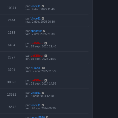
par
Vince11
10371
mar. 9 déc. 2025 11:46
par
Vince11
2444
mar. 2 déc. 2025 20:30
par
speed69
1133
ven. 7 nov. 2025 21:38
par
LeKiffeur
6494
lun. 15 sept. 2025 21:40
par
LeKiffeur
2397
lun. 15 sept. 2025 21:30
par
Numa35
3701
sam. 2 août 2025 21:59
par
LeKiffeur
38093
lun. 23 sept. 2024 14:55
par
Vince11
13932
jeu. 8 août 2024 12:40
par
Vince11
15572
ven. 26 avr. 2024 09:30
par
benco7520