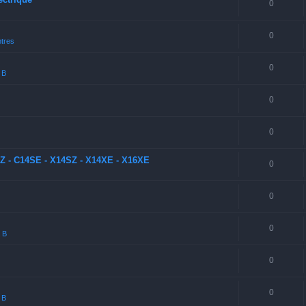
0
0
tres
0
 B
0
0
SZ - C14SE - X14SZ - X14XE - X16XE
0
0
0
a B
0
0
 B