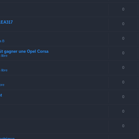
0
LEA317
0
0
a B
ait gagner une Opel Corsa
0
libre
0
libre
0
bre
t
0
0
0
ectrique