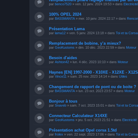
par
benco7520
»
ven. 12 janv. 2024 19:53
» dans
Electricité
100% OPEL 2024
par
BASSMANTA
»
mer. 10 janv. 2024 22:17
» dans
Rencon
Présentation Lama
par
lama12
»
ven. 5 janv. 2024 13:18
» dans
Toi et ta Corsa
Remplacement de bobine, y’a mieux?
par
GeoKustoms
»
dim. 10 déc. 2023 22:59
» dans
Moteur
Besoin d'aides
par
Ashton42
»
lun. 4 déc. 2023 10:10
» dans
Moteur
Haynes [EN] 1997-2000 - X10XE - X12XE - X12
par
Vince11
»
sam. 25 nov. 2023 14:14
» dans
Utiles
Changement de rapport de pont ou de boite ?
par
BASSMANTA
»
lun. 23 oct. 2023 23:57
» dans
Moteur
Bonjour à tous
par
Snaveb
»
sam. 7 oct. 2023 15:01
» dans
Toi et ta Cors
Connecteur Calculateur X14XE
par
GeoKustoms
»
jeu. 5 oct. 2023 21:51
» dans
Electricité
Présentation achat Opel corsa 1.5td
par
frolex
»
ven. 22 sept. 2023 17:06
» dans
Toi et ta Corsa