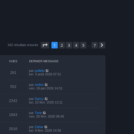
Page
1
sur
7
1
2
3
4
5
7
Suivante
162 résultats trouvés
…
VUES
DERNIER MESSAGE
par
potilolo
261
lun. 3 août 2026 07:51
par
mrtkix
552
ven. 19 juin 2026 14:31
par
Darcy
2242
lun. 23 févr. 2026 13:11
par
Torin
1943
ven. 20 févr. 2026 08:46
par
Zahar
2016
lun. 9 févr. 2026 14:36