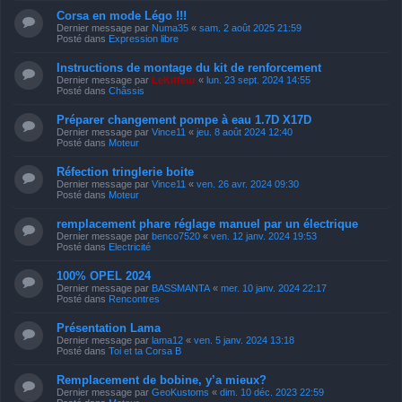
Corsa en mode Légo !!!
Dernier message par
Numa35
«
sam. 2 août 2025 21:59
Posté dans
Expression libre
Instructions de montage du kit de renforcement
Dernier message par
LeKiffeur
«
lun. 23 sept. 2024 14:55
Posté dans
Châssis
Préparer changement pompe à eau 1.7D X17D
Dernier message par
Vince11
«
jeu. 8 août 2024 12:40
Posté dans
Moteur
Réfection tringlerie boite
Dernier message par
Vince11
«
ven. 26 avr. 2024 09:30
Posté dans
Moteur
remplacement phare réglage manuel par un électrique
Dernier message par
benco7520
«
ven. 12 janv. 2024 19:53
Posté dans
Electricité
100% OPEL 2024
Dernier message par
BASSMANTA
«
mer. 10 janv. 2024 22:17
Posté dans
Rencontres
Présentation Lama
Dernier message par
lama12
«
ven. 5 janv. 2024 13:18
Posté dans
Toi et ta Corsa B
Remplacement de bobine, y’a mieux?
Dernier message par
GeoKustoms
«
dim. 10 déc. 2023 22:59