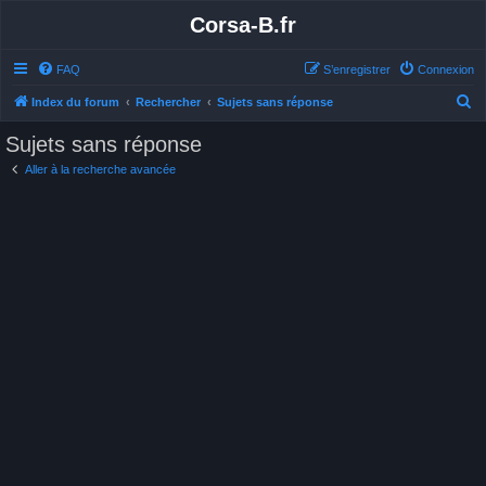
Corsa-B.fr
FAQ
S’enregistrer
Connexion
R
Index du forum
Rechercher
Sujets sans réponse
e
Sujets sans réponse
c
Aller à la recherche avancée
h
e
r
c
h
e
r