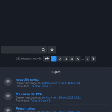
Rechercher
Recherche avancée
Page
1
sur
7
1
2
3
4
5
7
Suivante
162 résultats trouvés
…
Sujets
nouvelle corsa
Dernier message par
potilolo
«
lun. 3 août 2026 07:51
Posté dans
Toi et ta Corsa B
Ma corsa de 1997
Dernier message par
mrtkix
«
ven. 19 juin 2026 14:31
Posté dans
Toi et ta Corsa B
Présentation
Dernier message par
Darcy
«
lun. 23 févr. 2026 13:11