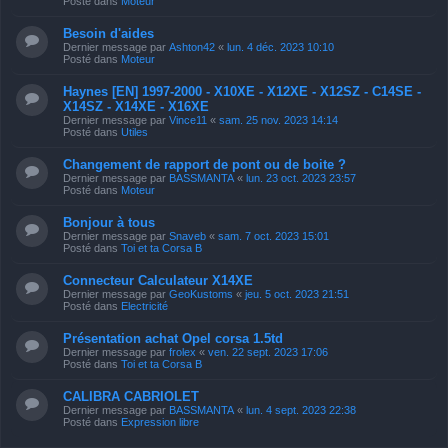
Posté dans
Moteur
Besoin d'aides
Dernier message par
Ashton42
«
lun. 4 déc. 2023 10:10
Posté dans
Moteur
Haynes [EN] 1997-2000 - X10XE - X12XE - X12SZ - C14SE -
X14SZ - X14XE - X16XE
Dernier message par
Vince11
«
sam. 25 nov. 2023 14:14
Posté dans
Utiles
Changement de rapport de pont ou de boite ?
Dernier message par
BASSMANTA
«
lun. 23 oct. 2023 23:57
Posté dans
Moteur
Bonjour à tous
Dernier message par
Snaveb
«
sam. 7 oct. 2023 15:01
Posté dans
Toi et ta Corsa B
Connecteur Calculateur X14XE
Dernier message par
GeoKustoms
«
jeu. 5 oct. 2023 21:51
Posté dans
Electricité
Présentation achat Opel corsa 1.5td
Dernier message par
frolex
«
ven. 22 sept. 2023 17:06
Posté dans
Toi et ta Corsa B
CALIBRA CABRIOLET
Dernier message par
BASSMANTA
«
lun. 4 sept. 2023 22:38
Posté dans
Expression libre