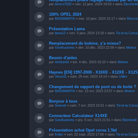
par
benco7520
»
ven. 12 janv. 2024 19:53
» dans
Electricité
100% OPEL 2024
par
BASSMANTA
»
mer. 10 janv. 2024 22:17
» dans
Rencon
Présentation Lama
par
lama12
»
ven. 5 janv. 2024 13:18
» dans
Toi et ta Corsa
Remplacement de bobine, y’a mieux?
par
GeoKustoms
»
dim. 10 déc. 2023 22:59
» dans
Moteur
Besoin d'aides
par
Ashton42
»
lun. 4 déc. 2023 10:10
» dans
Moteur
Haynes [EN] 1997-2000 - X10XE - X12XE - X12
par
Vince11
»
sam. 25 nov. 2023 14:14
» dans
Utiles
Changement de rapport de pont ou de boite ?
par
BASSMANTA
»
lun. 23 oct. 2023 23:57
» dans
Moteur
Bonjour à tous
par
Snaveb
»
sam. 7 oct. 2023 15:01
» dans
Toi et ta Cors
Connecteur Calculateur X14XE
par
GeoKustoms
»
jeu. 5 oct. 2023 21:51
» dans
Electricité
Présentation achat Opel corsa 1.5td
par
frolex
»
ven. 22 sept. 2023 17:06
» dans
Toi et ta Corsa