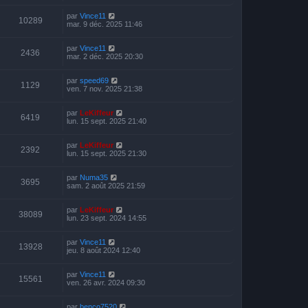
par
Vince11
10289
mar. 9 déc. 2025 11:46
par
Vince11
2436
mar. 2 déc. 2025 20:30
par
speed69
1129
ven. 7 nov. 2025 21:38
par
LeKiffeur
6419
lun. 15 sept. 2025 21:40
par
LeKiffeur
2392
lun. 15 sept. 2025 21:30
par
Numa35
3695
sam. 2 août 2025 21:59
par
LeKiffeur
38089
lun. 23 sept. 2024 14:55
par
Vince11
13928
jeu. 8 août 2024 12:40
par
Vince11
15561
ven. 26 avr. 2024 09:30
par
benco7520