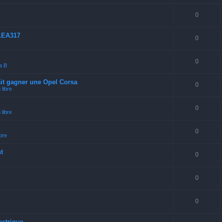
0
LEA317
0
0
a B
ait gagner une Opel Corsa
0
libre
0
libre
0
bre
t
0
0
0
ectrique