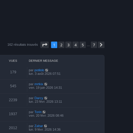
Page
1
sur
7
1
2
3
4
5
7
Suivante
162 résultats trouvés
…
VUES
DERNIER MESSAGE
par
potilolo
179
lun. 3 août 2026 07:51
par
mrtkix
545
ven. 19 juin 2026 14:31
par
Darcy
2239
lun. 23 févr. 2026 13:11
par
Torin
1937
ven. 20 févr. 2026 08:46
par
Zahar
2012
lun. 9 févr. 2026 14:36