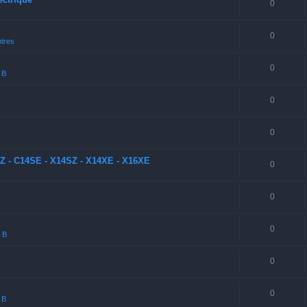
0
0
tres
0
 B
0
0
SZ - C14SE - X14SZ - X14XE - X16XE
0
0
0
a B
0
0
 B