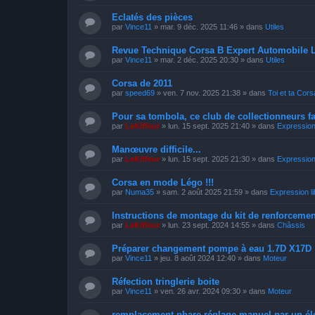
Eclatés des pièces
par
Vince11
»
mar. 9 déc. 2025 11:46
» dans
Utiles
Revue Technique Corsa B Expert Automobile 
par
Vince11
»
mar. 2 déc. 2025 20:30
» dans
Utiles
Corsa de 2011
par
speed69
»
ven. 7 nov. 2025 21:38
» dans
Toi et ta Cors
Pour sa tombola, ce club de collectionneurs f
par
LeKiffeur
»
lun. 15 sept. 2025 21:40
» dans
Expression 
Manœuvre difficile...
par
LeKiffeur
»
lun. 15 sept. 2025 21:30
» dans
Expression 
Corsa en mode Légo !!!
par
Numa35
»
sam. 2 août 2025 21:59
» dans
Expression li
Instructions de montage du kit de renforcemen
par
LeKiffeur
»
lun. 23 sept. 2024 14:55
» dans
Châssis
Préparer changement pompe à eau 1.7D X17D
par
Vince11
»
jeu. 8 août 2024 12:40
» dans
Moteur
Réfection tringlerie boite
par
Vince11
»
ven. 26 avr. 2024 09:30
» dans
Moteur
remplacement phare réglage manuel par un él