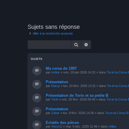
Sujets sans réponse
Aller à la recherche avancée
Rechercher
Recherche avancée
SUJETS
Ma corsa de 1997
par
mrtkix
»
ven. 19 juin 2026 14:31
» dans
Toi et ta Corsa 
Présentation
par
Darcy
»
lun. 23 févr. 2026 13:11
» dans
Toi et ta Corsa 
Présentation de Torin et sa petite B
par
Torin
»
ven. 20 févr. 2026 08:46
» dans
Toi et ta Corsa 
Présentation
par
Zahar
»
lun. 9 févr. 2026 14:36
» dans
Toi et ta Corsa B
Eclatés des pièces
par
Vince11
»
mar. 9 déc. 2025 11:46
» dans
Utiles