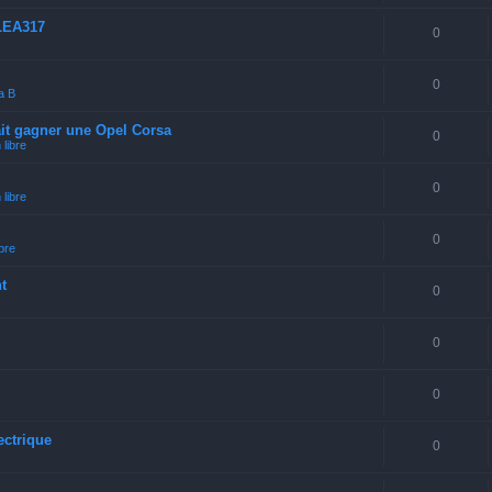
LEA317
0
0
a B
ait gagner une Opel Corsa
0
libre
0
libre
0
bre
t
0
0
0
ectrique
0