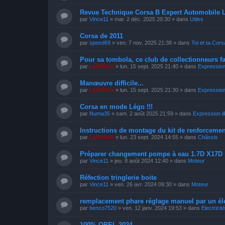
Revue Technique Corsa B Expert Automobile 
par
Vince11
»
mar. 2 déc. 2025 20:30
» dans
Utiles
Corsa de 2011
par
speed69
»
ven. 7 nov. 2025 21:38
» dans
Toi et ta Cors
Pour sa tombola, ce club de collectionneurs f
par
LeKiffeur
»
lun. 15 sept. 2025 21:40
» dans
Expression 
Manœuvre difficile...
par
LeKiffeur
»
lun. 15 sept. 2025 21:30
» dans
Expression 
Corsa en mode Légo !!!
par
Numa35
»
sam. 2 août 2025 21:59
» dans
Expression li
Instructions de montage du kit de renforcemen
par
LeKiffeur
»
lun. 23 sept. 2024 14:55
» dans
Châssis
Préparer changement pompe à eau 1.7D X17D
par
Vince11
»
jeu. 8 août 2024 12:40
» dans
Moteur
Réfection tringlerie boite
par
Vince11
»
ven. 26 avr. 2024 09:30
» dans
Moteur
remplacement phare réglage manuel par un él
par
benco7520
»
ven. 12 janv. 2024 19:53
» dans
Electricité
100% OPEL 2024