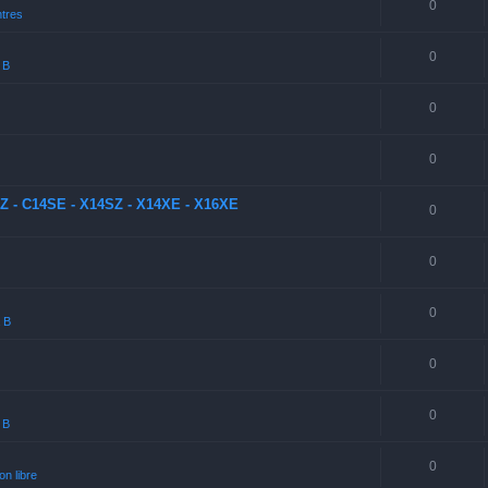
0
tres
0
 B
0
0
SZ - C14SE - X14SZ - X14XE - X16XE
0
0
0
a B
0
0
 B
0
n libre