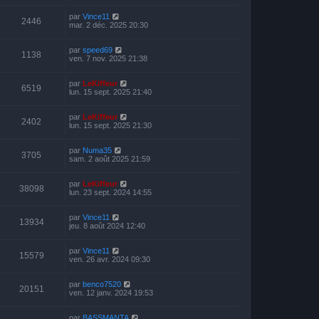
par
Vince11
2446
mar. 2 déc. 2025 20:30
par
speed69
1138
ven. 7 nov. 2025 21:38
par
LeKiffeur
6519
lun. 15 sept. 2025 21:40
par
LeKiffeur
2402
lun. 15 sept. 2025 21:30
par
Numa35
3705
sam. 2 août 2025 21:59
par
LeKiffeur
38098
lun. 23 sept. 2024 14:55
par
Vince11
13934
jeu. 8 août 2024 12:40
par
Vince11
15579
ven. 26 avr. 2024 09:30
par
benco7520
20151
ven. 12 janv. 2024 19:53
par
BASSMANTA