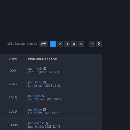
Page
1
sur
7
1
2
3
4
5
7
Suivante
161 résultats trouvés
…
VUES
DERNIER MESSAGE
par
mrtkix
555
ven. 19 juin 2026 14:31
par
Darcy
2245
lun. 23 févr. 2026 13:11
par
Torin
1945
ven. 20 févr. 2026 08:46
par
Zahar
2019
lun. 9 févr. 2026 14:36
par
Vince11
10395
mar. 9 déc. 2025 11:46