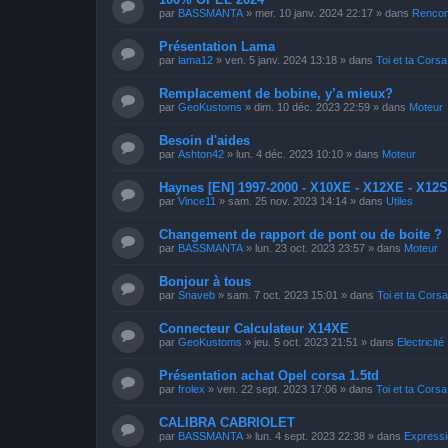
par
BASSMANTA
»
mer. 10 janv. 2024 22:17
» dans
Rencon
Présentation Lama
par
lama12
»
ven. 5 janv. 2024 13:18
» dans
Toi et ta Corsa
Remplacement de bobine, y’a mieux?
par
GeoKustoms
»
dim. 10 déc. 2023 22:59
» dans
Moteur
Besoin d'aides
par
Ashton42
»
lun. 4 déc. 2023 10:10
» dans
Moteur
Haynes [EN] 1997-2000 - X10XE - X12XE - X12
par
Vince11
»
sam. 25 nov. 2023 14:14
» dans
Utiles
Changement de rapport de pont ou de boite ?
par
BASSMANTA
»
lun. 23 oct. 2023 23:57
» dans
Moteur
Bonjour à tous
par
Snaveb
»
sam. 7 oct. 2023 15:01
» dans
Toi et ta Cors
Connecteur Calculateur X14XE
par
GeoKustoms
»
jeu. 5 oct. 2023 21:51
» dans
Electricité
Présentation achat Opel corsa 1.5td
par
frolex
»
ven. 22 sept. 2023 17:06
» dans
Toi et ta Corsa
CALIBRA CABRIOLET
par
BASSMANTA
»
lun. 4 sept. 2023 22:38
» dans
Expressio