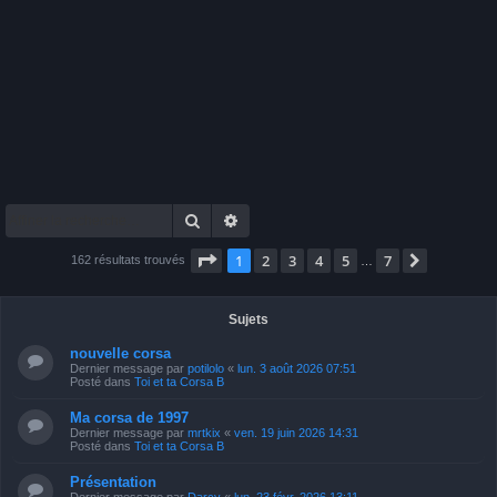
Rechercher
Recherche avancée
Page
1
sur
7
1
2
3
4
5
7
Suivante
162 résultats trouvés
…
Sujets
nouvelle corsa
Dernier message par
potilolo
«
lun. 3 août 2026 07:51
Posté dans
Toi et ta Corsa B
Ma corsa de 1997
Dernier message par
mrtkix
«
ven. 19 juin 2026 14:31
Posté dans
Toi et ta Corsa B
Présentation
Dernier message par
Darcy
«
lun. 23 févr. 2026 13:11