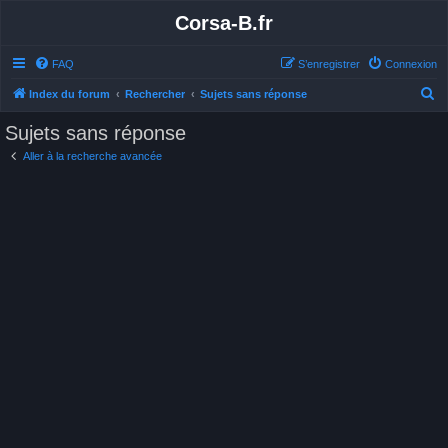
Corsa-B.fr
FAQ
S’enregistrer
Connexion
R
Index du forum
Rechercher
Sujets sans réponse
e
Sujets sans réponse
c
Aller à la recherche avancée
h
e
r
c
h
e
r