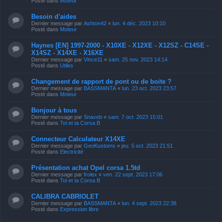
Posté dans
Moteur
Besoin d'aides
Dernier message par
Ashton42
«
lun. 4 déc. 2023 10:10
Posté dans
Moteur
Haynes [EN] 1997-2000 - X10XE - X12XE - X12SZ - C14SE -
X14SZ - X14XE - X16XE
Dernier message par
Vince11
«
sam. 25 nov. 2023 14:14
Posté dans
Utiles
Changement de rapport de pont ou de boite ?
Dernier message par
BASSMANTA
«
lun. 23 oct. 2023 23:57
Posté dans
Moteur
Bonjour à tous
Dernier message par
Snaveb
«
sam. 7 oct. 2023 15:01
Posté dans
Toi et ta Corsa B
Connecteur Calculateur X14XE
Dernier message par
GeoKustoms
«
jeu. 5 oct. 2023 21:51
Posté dans
Electricité
Présentation achat Opel corsa 1.5td
Dernier message par
frolex
«
ven. 22 sept. 2023 17:06
Posté dans
Toi et ta Corsa B
CALIBRA CABRIOLET
Dernier message par
BASSMANTA
«
lun. 4 sept. 2023 22:38
Posté dans
Expression libre