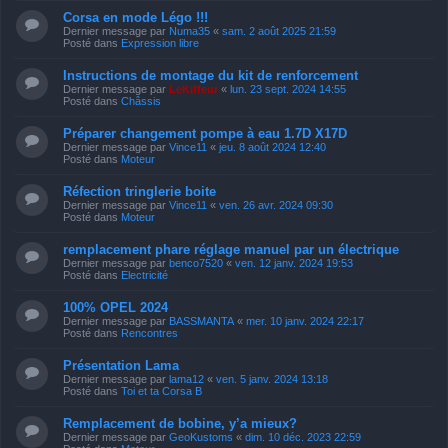
Corsa en mode Légo !!!
Dernier message par
Numa35
«
sam. 2 août 2025 21:59
Posté dans
Expression libre
Instructions de montage du kit de renforcement
Dernier message par
LeKiffeur
«
lun. 23 sept. 2024 14:55
Posté dans
Châssis
Préparer changement pompe à eau 1.7D X17D
Dernier message par
Vince11
«
jeu. 8 août 2024 12:40
Posté dans
Moteur
Réfection tringlerie boite
Dernier message par
Vince11
«
ven. 26 avr. 2024 09:30
Posté dans
Moteur
remplacement phare réglage manuel par un électrique
Dernier message par
benco7520
«
ven. 12 janv. 2024 19:53
Posté dans
Electricité
100% OPEL 2024
Dernier message par
BASSMANTA
«
mer. 10 janv. 2024 22:17
Posté dans
Rencontres
Présentation Lama
Dernier message par
lama12
«
ven. 5 janv. 2024 13:18
Posté dans
Toi et ta Corsa B
Remplacement de bobine, y’a mieux?
Dernier message par
GeoKustoms
«
dim. 10 déc. 2023 22:59