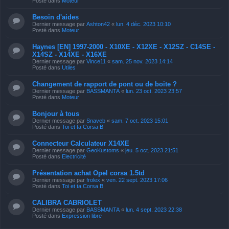
Posté dans
Moteur
Besoin d'aides
Dernier message par
Ashton42
«
lun. 4 déc. 2023 10:10
Posté dans
Moteur
Haynes [EN] 1997-2000 - X10XE - X12XE - X12SZ - C14SE -
X14SZ - X14XE - X16XE
Dernier message par
Vince11
«
sam. 25 nov. 2023 14:14
Posté dans
Utiles
Changement de rapport de pont ou de boite ?
Dernier message par
BASSMANTA
«
lun. 23 oct. 2023 23:57
Posté dans
Moteur
Bonjour à tous
Dernier message par
Snaveb
«
sam. 7 oct. 2023 15:01
Posté dans
Toi et ta Corsa B
Connecteur Calculateur X14XE
Dernier message par
GeoKustoms
«
jeu. 5 oct. 2023 21:51
Posté dans
Electricité
Présentation achat Opel corsa 1.5td
Dernier message par
frolex
«
ven. 22 sept. 2023 17:06
Posté dans
Toi et ta Corsa B
CALIBRA CABRIOLET
Dernier message par
BASSMANTA
«
lun. 4 sept. 2023 22:38
Posté dans
Expression libre