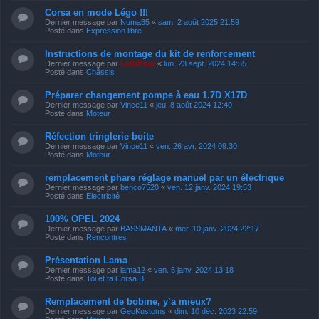
Corsa en mode Légo !!!
Dernier message par
Numa35
«
sam. 2 août 2025 21:59
Posté dans
Expression libre
Instructions de montage du kit de renforcement
Dernier message par
LeKiffeur
«
lun. 23 sept. 2024 14:55
Posté dans
Châssis
Préparer changement pompe à eau 1.7D X17D
Dernier message par
Vince11
«
jeu. 8 août 2024 12:40
Posté dans
Moteur
Réfection tringlerie boite
Dernier message par
Vince11
«
ven. 26 avr. 2024 09:30
Posté dans
Moteur
remplacement phare réglage manuel par un électrique
Dernier message par
benco7520
«
ven. 12 janv. 2024 19:53
Posté dans
Electricité
100% OPEL 2024
Dernier message par
BASSMANTA
«
mer. 10 janv. 2024 22:17
Posté dans
Rencontres
Présentation Lama
Dernier message par
lama12
«
ven. 5 janv. 2024 13:18
Posté dans
Toi et ta Corsa B
Remplacement de bobine, y’a mieux?
Dernier message par
GeoKustoms
«
dim. 10 déc. 2023 22:59