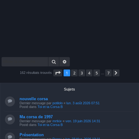
Rechercher
Recherche avancée
Page
1
sur
7
1
2
3
4
5
7
Suivante
162 résultats trouvés
…
Sujets
nouvelle corsa
Dernier message par
potilolo
«
lun. 3 août 2026 07:51
Posté dans
Toi et ta Corsa B
Ma corsa de 1997
Dernier message par
mrtkix
«
ven. 19 juin 2026 14:31
Posté dans
Toi et ta Corsa B
Présentation
Dernier message par
Darcy
«
lun. 23 févr. 2026 13:11