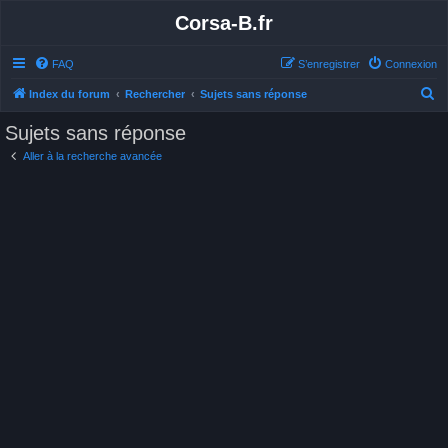
Corsa-B.fr
FAQ
S’enregistrer
Connexion
R
Index du forum
Rechercher
Sujets sans réponse
e
Sujets sans réponse
c
Aller à la recherche avancée
h
e
r
c
h
e
r