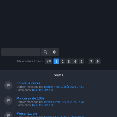
Rechercher
Recherche avancée
Page
1
sur
7
1
2
3
4
5
7
Suivante
162 résultats trouvés
…
Sujets
nouvelle corsa
Dernier message par
potilolo
«
lun. 3 août 2026 07:51
Posté dans
Toi et ta Corsa B
Ma corsa de 1997
Dernier message par
mrtkix
«
ven. 19 juin 2026 14:31
Posté dans
Toi et ta Corsa B
Présentation
Dernier message par
Darcy
«
lun. 23 févr. 2026 13:11