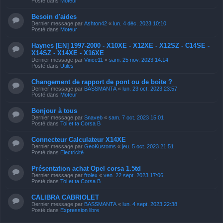
Posté dans
Moteur
Besoin d'aides
Dernier message par
Ashton42
«
lun. 4 déc. 2023 10:10
Posté dans
Moteur
Haynes [EN] 1997-2000 - X10XE - X12XE - X12SZ - C14SE -
X14SZ - X14XE - X16XE
Dernier message par
Vince11
«
sam. 25 nov. 2023 14:14
Posté dans
Utiles
Changement de rapport de pont ou de boite ?
Dernier message par
BASSMANTA
«
lun. 23 oct. 2023 23:57
Posté dans
Moteur
Bonjour à tous
Dernier message par
Snaveb
«
sam. 7 oct. 2023 15:01
Posté dans
Toi et ta Corsa B
Connecteur Calculateur X14XE
Dernier message par
GeoKustoms
«
jeu. 5 oct. 2023 21:51
Posté dans
Electricité
Présentation achat Opel corsa 1.5td
Dernier message par
frolex
«
ven. 22 sept. 2023 17:06
Posté dans
Toi et ta Corsa B
CALIBRA CABRIOLET
Dernier message par
BASSMANTA
«
lun. 4 sept. 2023 22:38
Posté dans
Expression libre