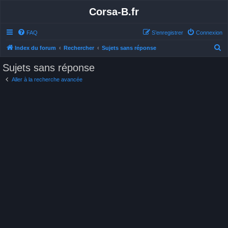
Corsa-B.fr
FAQ
S’enregistrer
Connexion
R
Index du forum
Rechercher
Sujets sans réponse
e
Sujets sans réponse
c
Aller à la recherche avancée
h
e
r
c
h
e
r