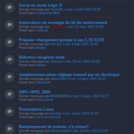
Corsa en mode Légo !!!
Dernier message par
Numa35
«
sam. 2 août 2025 21:59
Posté dans
Expression libre
Instructions de montage du kit de renforcement
Dernier message par
LeKiffeur
«
lun. 23 sept. 2024 14:55
Posté dans
Châssis
Préparer changement pompe à eau 1.7D X17D
Dernier message par
Vince11
«
jeu. 8 août 2024 12:40
Posté dans
Moteur
Réfection tringlerie boite
Dernier message par
Vince11
«
ven. 26 avr. 2024 09:30
Posté dans
Moteur
remplacement phare réglage manuel par un électrique
Dernier message par
benco7520
«
ven. 12 janv. 2024 19:53
Posté dans
Electricité
100% OPEL 2024
Dernier message par
BASSMANTA
«
mer. 10 janv. 2024 22:17
Posté dans
Rencontres
Présentation Lama
Dernier message par
lama12
«
ven. 5 janv. 2024 13:18
Posté dans
Toi et ta Corsa B
Remplacement de bobine, y’a mieux?
Dernier message par
GeoKustoms
«
dim. 10 déc. 2023 22:59