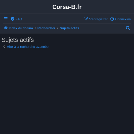
Corsa-B.fr
FAQ
S’enregistrer
Connexion
R
Index du forum
Rechercher
Sujets actifs
e
Sujets actifs
c
Aller à la recherche avancée
h
e
r
c
h
e
r