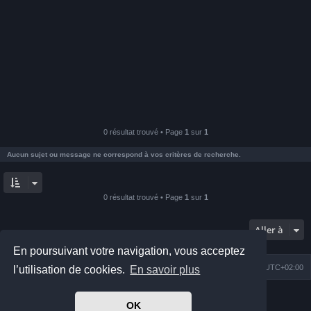
0 résultat trouvé • Page
1
sur
1
Aucun sujet ou message ne correspond à vos critères de recherche.
0 résultat trouvé • Page
1
sur
1
Aller à
En poursuivant votre navigation, vous acceptez
Index du forum
Nous contacter
Heures au format
UTC+02:00
l’utilisation de cookies.
En savoir plus
Développé par
phpBB
® Forum Software © phpBB Limited
OK
Prosilver Dark Edition by
Premium phpBB Styles