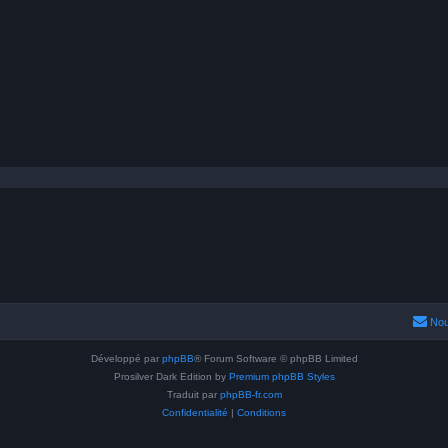
Nou
Développé par
phpBB
® Forum Software © phpBB Limited
Prosilver Dark Edition by
Premium phpBB Styles
Traduit par
phpBB-fr.com
Confidentialité
|
Conditions