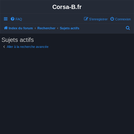
Corsa-B.fr
FAQ
S’enregistrer
Connexion
R
Index du forum
Rechercher
Sujets actifs
e
Sujets actifs
c
Aller à la recherche avancée
h
e
r
c
h
e
r