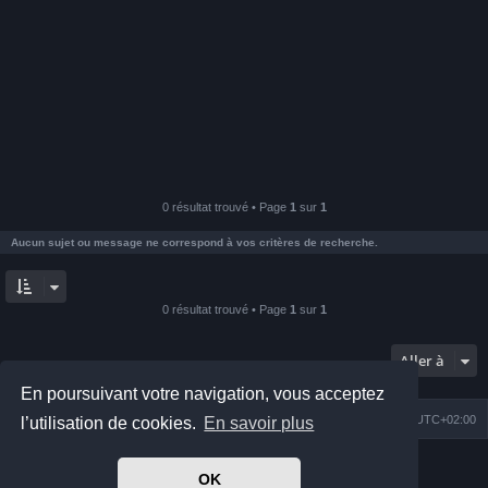
0 résultat trouvé • Page
1
sur
1
Aucun sujet ou message ne correspond à vos critères de recherche.
0 résultat trouvé • Page
1
sur
1
Aller à
En poursuivant votre navigation, vous acceptez
Index du forum
Nous contacter
Heures au format
UTC+02:00
l’utilisation de cookies.
En savoir plus
Développé par
phpBB
® Forum Software © phpBB Limited
OK
Prosilver Dark Edition by
Premium phpBB Styles