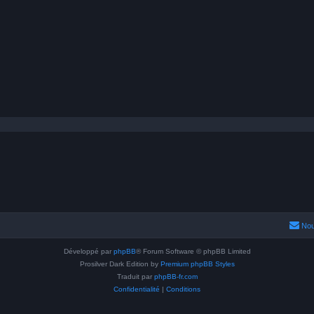
Nou
Développé par
phpBB
® Forum Software © phpBB Limited
Prosilver Dark Edition by
Premium phpBB Styles
Traduit par
phpBB-fr.com
Confidentialité
|
Conditions