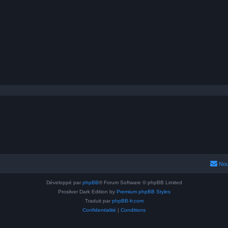
Nou
Développé par
phpBB
® Forum Software © phpBB Limited
Prosilver Dark Edition by
Premium phpBB Styles
Traduit par
phpBB-fr.com
Confidentialité
|
Conditions