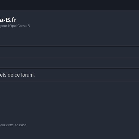
a-B.fr
 pour l'Opel Corsa B
ets de ce forum.
our cette session