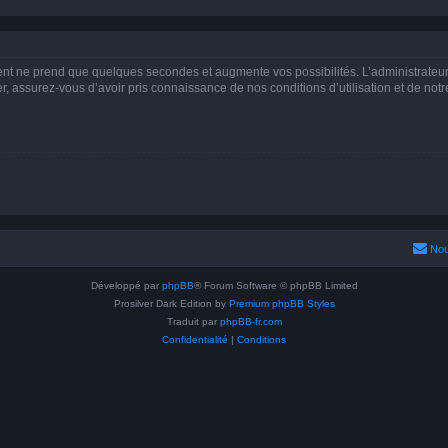
ment ne prend que quelques secondes et augmente vos possibilités. L’administrate
 assurez-vous d’avoir pris connaissance de nos conditions d’utilisation et de notre 
Nou
Développé par
phpBB
® Forum Software © phpBB Limited
Prosilver Dark Edition by
Premium phpBB Styles
Traduit par
phpBB-fr.com
Confidentialité
|
Conditions