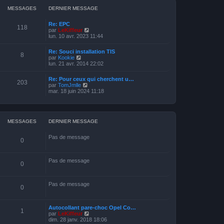
e
e
e
i
s
d
MESSAGES
DERNIER MESSAGE
e
s
e
r
a
r
m
Re: EPC
g
n
118
e
V
par
LeKiffeur
e
i
s
o
lun. 10 avr. 2023 11:44
e
s
i
r
a
r
m
Re: Souci installation TIS
g
l
8
e
V
par
Kookie
e
e
s
o
lun. 21 avr. 2014 22:02
d
s
i
e
a
r
r
Re: Pour ceux qui cherchent u…
g
l
203
n
V
par
TomJmlle
e
e
i
o
mar. 18 juin 2024 11:18
d
e
i
e
r
r
r
m
l
n
e
e
i
s
d
MESSAGES
DERNIER MESSAGE
e
s
e
r
a
r
m
Pas de message
g
n
0
e
e
i
s
e
s
r
a
Pas de message
m
0
g
e
e
s
s
Pas de message
a
0
g
e
Autocollant pare-choc Opel Co…
1
V
par
LeKiffeur
o
dim. 28 janv. 2018 18:06