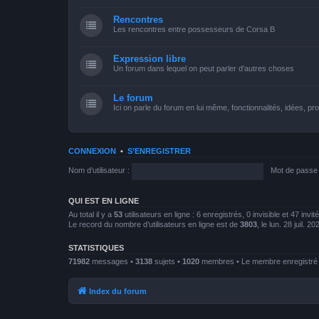
Rencontres
Les rencontres entre possesseurs de Corsa B
Expression libre
Un forum dans lequel on peut parler d'autres choses
Le forum
Ici on parle du forum en lui même, fonctionnalités, idées, p
CONNEXION
•
S’ENREGISTRER
Nom d’utilisateur :
Mot de passe 
QUI EST EN LIGNE
Au total il y a
53
utilisateurs en ligne : 6 enregistrés, 0 invisible et 47 inv
Le record du nombre d’utilisateurs en ligne est de
3803
, le lun. 28 juil. 2
STATISTIQUES
71982
messages •
3138
sujets •
1020
membres • Le membre enregistré l
Index du forum