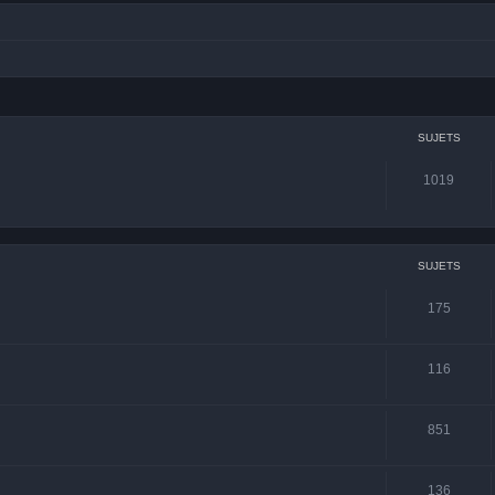
SUJETS
1019
SUJETS
175
116
851
136