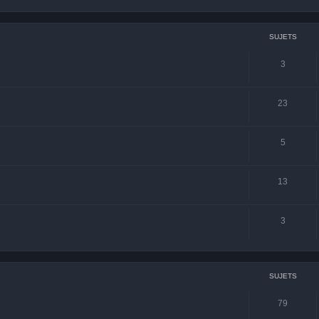
SUJETS
3
23
5
13
3
SUJETS
79