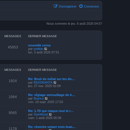
S’enregistrer
Connexion
Nous sommes le jeu. 6 août 2026 04:57
MESSAGES
DERNIER MESSAGE
nouvelle corsa
45953
V
par
potilolo
o
lun. 3 août 2026 07:51
i
r
l
e
d
MESSAGES
DERNIER MESSAGE
e
r
Re: Bruit de métal sur les do…
n
1924
V
par
BASSMANTA
i
o
jeu. 27 nov. 2025 02:09
e
i
r
r
m
Re: réglage verrouillage de h…
l
1064
e
V
par
Branco
e
s
o
ven. 19 sept. 2025 17:03
d
s
i
e
a
r
r
Re: 1.7D qui claque tout le t…
g
l
9565
n
V
par
SowWood
e
e
i
o
sam. 1 août 2026 00:36
d
e
i
e
r
r
r
Re: cherche volant trois bran…
m
l
1179
n
V