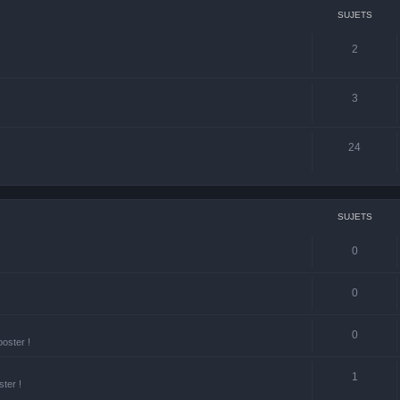
SUJETS
2
3
24
SUJETS
0
0
0
poster !
1
ster !