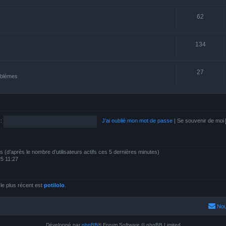
62
134
27
roblèmes
:
J’ai oublié mon mot de passe
|
Se souvenir de moi
ités (d’après le nombre d’utilisateurs actifs ces 5 dernières minutes)
025 11:27
e plus récent est
potilolo
.
Nou
Développé par
phpBB
® Forum Software © phpBB Limited