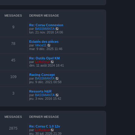
i
r
l
e
d
MESSAGES
DERNIER MESSAGE
e
r
Re: Corsa Connexion
n
9
V
par
BASSMANTA
i
o
lun. 21 nov. 2016 14:06
e
i
r
r
m
Eclatés des pièces
l
78
e
V
par
Vince11
e
s
o
mar. 9 déc. 2025 11:46
d
s
i
e
a
r
r
Re: Outils Opel KM
g
l
45
n
V
par
LeKiffeur
e
e
i
o
dim. 11 août 2024 18:41
d
e
i
e
r
r
r
Racing Concept
m
l
109
n
V
par
BASSMANTA
e
e
i
o
jeu. 9 déc. 2021 00:58
s
d
e
i
s
e
r
r
a
r
Ressorts H&R
m
l
3
g
n
V
par
BASSMANTA
e
e
e
i
o
jeu. 3 nov. 2016 15:42
s
d
e
i
s
e
r
r
a
r
m
l
g
n
e
e
e
i
s
d
MESSAGES
DERNIER MESSAGE
e
s
e
r
a
r
m
Re: Corsa C 1.0 12v
g
n
2875
e
V
par
LeKiffeur
e
i
s
o
jeu. 30 juil. 2026 21:39
e