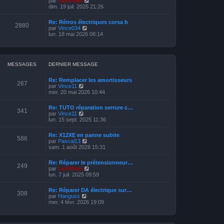
par
LeKiffeur
e
e
i
o
dim. 19 juil. 2026 21:26
s
d
e
i
s
e
r
r
a
r
Re: Rétros électriques corsa b
m
l
2880
g
n
V
par
Vince034
e
e
e
i
o
lun. 18 mai 2026 08:14
s
d
e
i
s
e
r
r
a
r
m
l
g
n
e
e
e
i
s
d
MESSAGES
DERNIER MESSAGE
e
s
e
r
a
r
m
Re: Remplacer les amortisseurs
g
n
267
e
V
par
Vince11
e
i
s
o
mer. 20 mai 2026 10:44
e
s
i
r
a
r
m
Re: TUTO réparation serrure c…
g
l
341
e
V
par
Vince11
e
e
s
o
lun. 15 sept. 2025 11:36
d
s
i
e
a
r
r
Re: X12XE en panne subite
g
l
586
n
V
par
Pascal13
e
e
i
o
sam. 1 août 2026 15:31
d
e
i
e
r
r
r
Re: Réparer le prétensionneur…
m
l
249
n
V
par
LeKiffeur
e
e
i
o
lun. 7 juil. 2025 09:59
s
d
e
i
s
e
r
r
a
r
Re: Réparer DA électrique sur…
m
l
308
g
n
V
par
Hanguss
e
e
e
i
o
mer. 4 févr. 2026 19:09
s
d
e
i
s
e
r
r
a
r
m
l
g
n