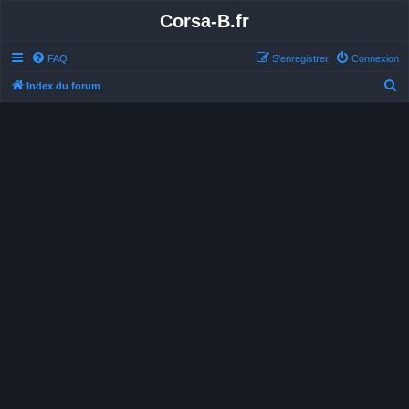
Corsa-B.fr
FAQ
S’enregistrer
Connexion
R
Index du forum
e
c
h
e
r
c
h
e
r