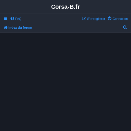
Corsa-B.fr
FAQ
S’enregistrer
Connexion
R
Index du forum
e
c
h
e
r
c
h
e
r