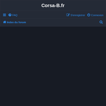
Corsa-B.fr
FAQ
S’enregistrer
Connexion
R
Index du forum
e
c
h
e
r
c
h
e
r