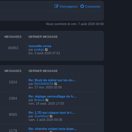
S’enregistrer
Connexion
Nous sommes le ven. 7 août 2026 00:00
MESSAGES
DERNIER MESSAGE
nouvelle corsa
45953
V
par
potilolo
o
lun. 3 août 2026 07:51
i
r
l
e
d
MESSAGES
DERNIER MESSAGE
e
r
Re: Bruit de métal sur les do…
n
1924
V
par
BASSMANTA
i
o
jeu. 27 nov. 2025 02:09
e
i
r
r
m
Re: réglage verrouillage de h…
l
1064
e
V
par
Branco
e
s
o
ven. 19 sept. 2025 17:03
d
s
i
e
a
r
r
Re: 1.7D qui claque tout le t…
g
l
9565
n
V
par
SowWood
e
e
i
o
sam. 1 août 2026 00:36
d
e
i
e
r
r
r
Re: cherche volant trois bran…
m
l
1179
n
V