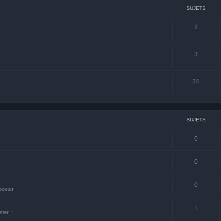
SUJETS
2
3
24
SUJETS
0
0
0
poster !
1
ster !