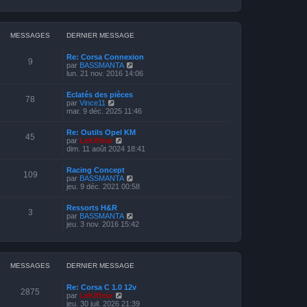
i
r
l
e
d
MESSAGES
DERNIER MESSAGE
e
r
Re: Corsa Connexion
n
9
V
par
BASSMANTA
i
o
lun. 21 nov. 2016 14:06
e
i
r
r
m
Eclatés des pièces
l
78
e
V
par
Vince11
e
s
o
mar. 9 déc. 2025 11:46
d
s
i
e
a
r
r
Re: Outils Opel KM
g
l
45
n
V
par
LeKiffeur
e
e
i
o
dim. 11 août 2024 18:41
d
e
i
e
r
r
r
Racing Concept
m
l
109
n
V
par
BASSMANTA
e
e
i
o
jeu. 9 déc. 2021 00:58
s
d
e
i
s
e
r
r
a
r
Ressorts H&R
m
l
3
g
n
V
par
BASSMANTA
e
e
e
i
o
jeu. 3 nov. 2016 15:42
s
d
e
i
s
e
r
r
a
r
m
l
g
n
e
e
e
i
s
d
MESSAGES
DERNIER MESSAGE
e
s
e
r
a
r
m
Re: Corsa C 1.0 12v
g
n
2875
e
V
par
LeKiffeur
e
i
s
o
jeu. 30 juil. 2026 21:39
e