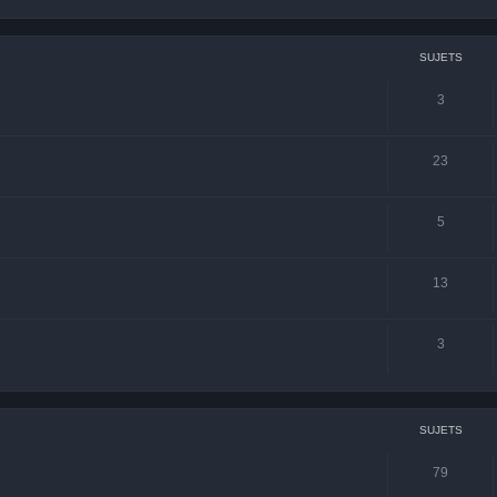
SUJETS
3
23
5
13
3
SUJETS
79