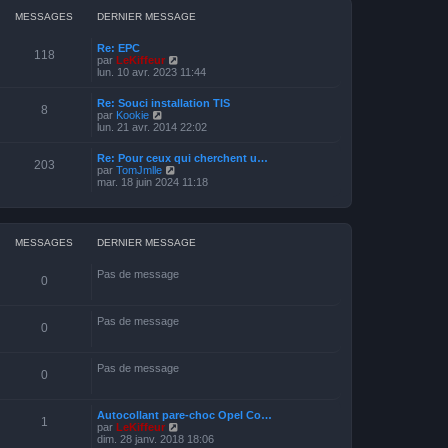
e
e
e
i
s
d
MESSAGES
DERNIER MESSAGE
e
s
e
r
a
r
m
Re: EPC
g
n
118
e
V
par
LeKiffeur
e
i
s
o
lun. 10 avr. 2023 11:44
e
s
i
r
a
r
m
Re: Souci installation TIS
g
l
8
e
V
par
Kookie
e
e
s
o
lun. 21 avr. 2014 22:02
d
s
i
e
a
r
r
Re: Pour ceux qui cherchent u…
g
l
203
n
V
par
TomJmlle
e
e
i
o
mar. 18 juin 2024 11:18
d
e
i
e
r
r
r
m
l
n
e
e
i
s
d
MESSAGES
DERNIER MESSAGE
e
s
e
r
a
r
m
Pas de message
g
n
0
e
e
i
s
e
s
r
a
Pas de message
m
0
g
e
e
s
s
Pas de message
a
0
g
e
Autocollant pare-choc Opel Co…
1
V
par
LeKiffeur
o
dim. 28 janv. 2018 18:06