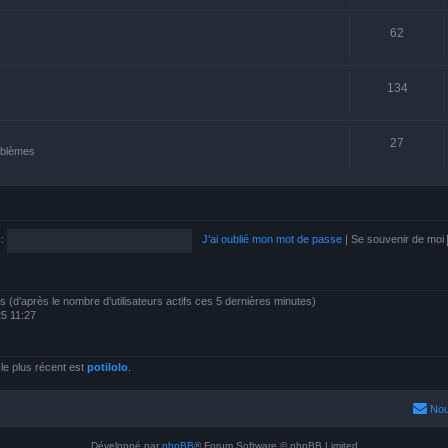
62
134
27
roblèmes
:
J’ai oublié mon mot de passe
|
Se souvenir de moi
ités (d’après le nombre d’utilisateurs actifs ces 5 dernières minutes)
025 11:27
e plus récent est
potilolo
.
Nou
Développé par
phpBB
® Forum Software © phpBB Limited