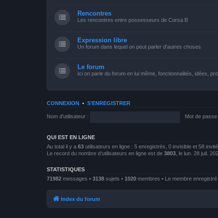
Rencontres
Les rencontres entre possesseurs de Corsa B
Expression libre
Un forum dans lequel on peut parler d'autres choses
Le forum
Ici on parle du forum en lui même, fonctionnalités, idées, p
CONNEXION
•
S’ENREGISTRER
Nom d’utilisateur :
Mot de passe 
QUI EST EN LIGNE
Au total il y a
63
utilisateurs en ligne : 5 enregistrés, 0 invisible et 58 inv
Le record du nombre d’utilisateurs en ligne est de
3803
, le lun. 28 juil. 2
STATISTIQUES
71982
messages •
3138
sujets •
1020
membres • Le membre enregistré l
Index du forum