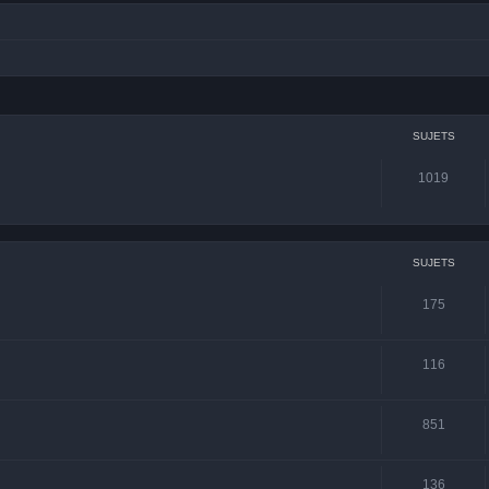
SUJETS
1019
SUJETS
175
116
851
136