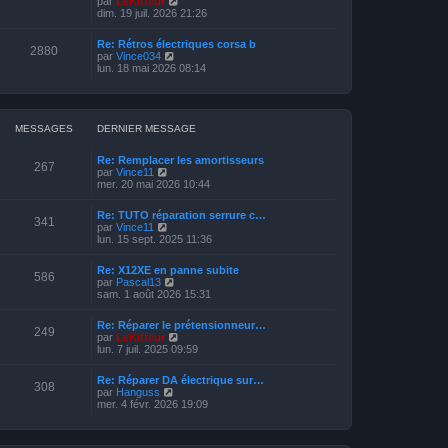
par
LeKiffeur
e
e
i
o
dim. 19 juil. 2026 21:26
s
d
e
i
s
e
r
r
a
r
Re: Rétros électriques corsa b
m
l
2880
g
n
V
par
Vince034
e
e
e
i
o
lun. 18 mai 2026 08:14
s
d
e
i
s
e
r
r
a
r
m
l
g
n
e
e
e
i
s
d
MESSAGES
DERNIER MESSAGE
e
s
e
r
a
r
m
Re: Remplacer les amortisseurs
g
n
267
e
V
par
Vince11
e
i
s
o
mer. 20 mai 2026 10:44
e
s
i
r
a
r
m
Re: TUTO réparation serrure c…
g
l
341
e
V
par
Vince11
e
e
s
o
lun. 15 sept. 2025 11:36
d
s
i
e
a
r
r
Re: X12XE en panne subite
g
l
586
n
V
par
Pascal13
e
e
i
o
sam. 1 août 2026 15:31
d
e
i
e
r
r
r
Re: Réparer le prétensionneur…
m
l
249
n
V
par
LeKiffeur
e
e
i
o
lun. 7 juil. 2025 09:59
s
d
e
i
s
e
r
r
a
r
Re: Réparer DA électrique sur…
m
l
308
g
n
V
par
Hanguss
e
e
e
i
o
mer. 4 févr. 2026 19:09
s
d
e
i
s
e
r
r
a
r
m
l
g
n