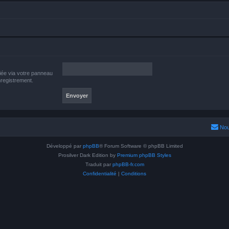
iée via votre panneau
enregistrement.
Nou
Développé par
phpBB
® Forum Software © phpBB Limited
Prosilver Dark Edition by
Premium phpBB Styles
Traduit par
phpBB-fr.com
Confidentialité
|
Conditions