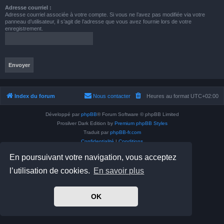
Adresse courriel :
Adresse courriel associée à votre compte. Si vous ne l’avez pas modifiée via votre
panneau d’utilisateur, il s’agit de l’adresse que vous avez fournie lors de votre
enregistrement.
Index du forum
Nous contacter
Heures au format
UTC+02:00
Développé par
phpBB
® Forum Software © phpBB Limited
Prosilver Dark Edition by
Premium phpBB Styles
Traduit par
phpBB-fr.com
Confidentialité
|
Conditions
En poursuivant votre navigation, vous acceptez
l’utilisation de cookies.
En savoir plus
OK