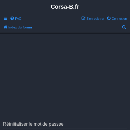
Corsa-B.fr
FAQ
S’enregistrer
Connexion
R
Index du forum
e
c
h
e
r
c
h
e
r
Réinitialiser le mot de passse