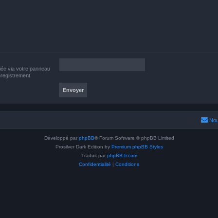
iée via votre panneau
enregistrement.
Nou
Développé par
phpBB
® Forum Software © phpBB Limited
Prosilver Dark Edition by
Premium phpBB Styles
Traduit par
phpBB-fr.com
Confidentialité
|
Conditions