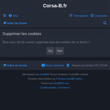
Corsa-B.fr
FAQ
S’enregistrer
Connexion
R
Index du forum
e
Supprimer les cookies
c
h
Êtes-vous sûr de vouloir supprimer tous les cookies de ce forum ?
e
r
c
h
Index du forum
Nous contacter
Heures au format
UTC+02:00
e
Développé par
phpBB
® Forum Software © phpBB Limited
r
Prosilver Dark Edition by
Premium phpBB Styles
Traduit par
phpBB-fr.com
Confidentialité
|
Conditions