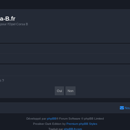
a-B.fr
 pour l'Opel Corsa B
m ?
Nou
Développé par
phpBB
® Forum Software © phpBB Limited
Prosilver Dark Edition by
Premium phpBB Styles
Traduit par
phpBB-fr.com