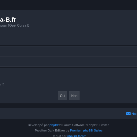
a-B.fr
 pour l'Opel Corsa B
m ?
Nou
Développé par
phpBB
® Forum Software © phpBB Limited
Prosilver Dark Edition by
Premium phpBB Styles
Traduit par
phpBB-fr.com