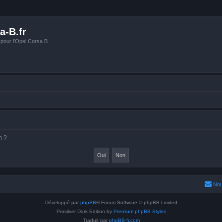
a-B.fr
 pour l'Opel Corsa B
m ?
Nou
Développé par
phpBB
® Forum Software © phpBB Limited
Prosilver Dark Edition by
Premium phpBB Styles
Traduit par
phpBB-fr.com