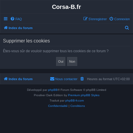
Corsa-B.fr
FAQ
S’enregistrer
Connexion
R
Index du forum
e
Supprimer les cookies
c
h
Êtes-vous sûr de vouloir supprimer tous les cookies de ce forum ?
e
r
c
h
Index du forum
Nous contacter
Heures au format
UTC+02:00
e
Développé par
phpBB
® Forum Software © phpBB Limited
r
Prosilver Dark Edition by
Premium phpBB Styles
Traduit par
phpBB-fr.com
Confidentialité
|
Conditions