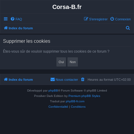
Corsa-B.fr
FAQ
S’enregistrer
Connexion
R
Index du forum
e
Supprimer les cookies
c
h
Êtes-vous sûr de vouloir supprimer tous les cookies de ce forum ?
e
r
c
h
Index du forum
Nous contacter
Heures au format
UTC+02:00
e
Développé par
phpBB
® Forum Software © phpBB Limited
r
Prosilver Dark Edition by
Premium phpBB Styles
Traduit par
phpBB-fr.com
Confidentialité
|
Conditions