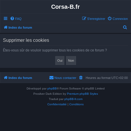
Corsa-B.fr
FAQ
S’enregistrer
Connexion
R
Index du forum
e
Supprimer les cookies
c
h
Êtes-vous sûr de vouloir supprimer tous les cookies de ce forum ?
e
r
c
h
Index du forum
Nous contacter
Heures au format
UTC+02:00
e
Développé par
phpBB
® Forum Software © phpBB Limited
r
Prosilver Dark Edition by
Premium phpBB Styles
Traduit par
phpBB-fr.com
Confidentialité
|
Conditions