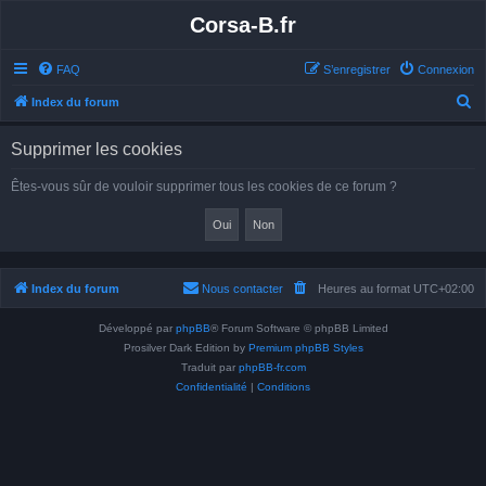
Corsa-B.fr
FAQ
S’enregistrer
Connexion
R
Index du forum
e
Supprimer les cookies
c
h
Êtes-vous sûr de vouloir supprimer tous les cookies de ce forum ?
e
r
c
h
Index du forum
Nous contacter
Heures au format
UTC+02:00
e
Développé par
phpBB
® Forum Software © phpBB Limited
r
Prosilver Dark Edition by
Premium phpBB Styles
Traduit par
phpBB-fr.com
Confidentialité
|
Conditions