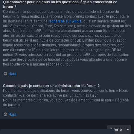
Qui contacter pour les abus ou les questions légales concernant ce
forum ?
Contactez n’importe lequel des administrateurs de la liste « L’équipe du
forum ». Si vous restez sans réponse alors prenez contact avec le propriétaire
du domaine (en faisant une
recherche sur whois
) ou si un service gratuit est
utilisé (exemple : Yahoo!, Free, f2s.com, etc.), avec le service de gestion ou des
abus. Notez que phpBB Limited
n’a absolument aucun contrôle
et ne peut
être, en aucun cas, tenu pour responsable sur
comment
,
où
ou
par qui
ce
forum est utilisé. Il est inutile de contacter phpBB Limited pour toute question
légale (cessions et désistements, responsabilité, propos diffamatoires, etc.)
non directement liée
au site Internet phpbb.com ou au logiciel phpBB lui-
même. Si vous adressez un courriel au groupe phpBB à propos de l’utilisation
par une tierce partie
de ce logiciel vous devez vous attendre à une réponse
très courte voire à aucune réponse du tout.
Haut
Comment puis-je contacter un administrateur du forum ?
Pour l’ensemble des utilisateurs du forum, vous pouvez utiliser le lien « Nous
contacter », si ce dernier a été activé par un administrateur.
Pour les membres du forum, vous pouvez également utiliser le lien « L’équipe
du forum ».
Haut
Aller à