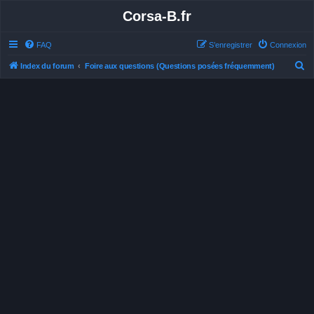
Corsa-B.fr
FAQ
S’enregistrer
Connexion
R
Index du forum
Foire aux questions (Questions posées fréquemment)
e
c
h
e
r
c
h
e
r