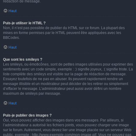
rédaction de message.
Haut
Puis-je utiliser le HTML ?
Non, il n’est pas possible de publier du HTML sur ce forum. La plupart des
mises en forme permises par le HTML peuvent être appliquées avec les
BBCodes.
Haut
Que sont les smileys ?
Les smileys, ou émoticônes, sont de petites images utilisées pour exprimer des
sentiments avec un code simple, exemple : :) signifie joyeux, :( signifie triste. La
liste complète des smileys est visible sur la page de rédaction de message.
Essayez toutefois de ne pas en abuser. Ils peuvent rapidement rendre un
message illisible et un modérateur peut décider de les retirer ou simplement
d’effacer le message. L’administrateur peut aussi avoir défini un nombre
maximum de smileys par message.
Haut
Puis-je publier des images ?
Oui, vous pouvez afficher des images dans vos messages. Par ailleurs, si
l’administrateur a autorisé les fichiers joints, vous pouvez charger une image
sur le forum. Autrement, vous devez lier une image placée sur un serveur Web
public, exemple : http://www.exemple.com/mon-image.gif. Vous ne pouvez pas