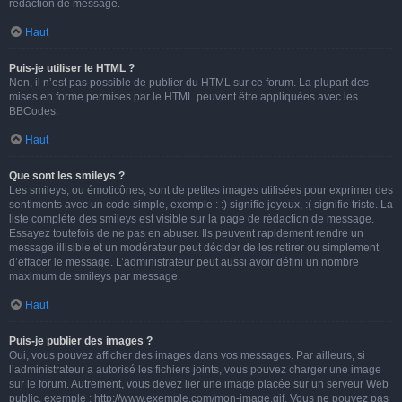
rédaction de message.
Haut
Puis-je utiliser le HTML ?
Non, il n’est pas possible de publier du HTML sur ce forum. La plupart des
mises en forme permises par le HTML peuvent être appliquées avec les
BBCodes.
Haut
Que sont les smileys ?
Les smileys, ou émoticônes, sont de petites images utilisées pour exprimer des
sentiments avec un code simple, exemple : :) signifie joyeux, :( signifie triste. La
liste complète des smileys est visible sur la page de rédaction de message.
Essayez toutefois de ne pas en abuser. Ils peuvent rapidement rendre un
message illisible et un modérateur peut décider de les retirer ou simplement
d’effacer le message. L’administrateur peut aussi avoir défini un nombre
maximum de smileys par message.
Haut
Puis-je publier des images ?
Oui, vous pouvez afficher des images dans vos messages. Par ailleurs, si
l’administrateur a autorisé les fichiers joints, vous pouvez charger une image
sur le forum. Autrement, vous devez lier une image placée sur un serveur Web
public, exemple : http://www.exemple.com/mon-image.gif. Vous ne pouvez pas