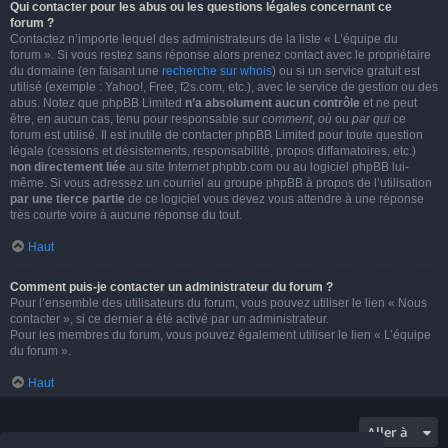
Qui contacter pour les abus ou les questions légales concernant ce
forum ?
Contactez n’importe lequel des administrateurs de la liste « L’équipe du
forum ». Si vous restez sans réponse alors prenez contact avec le propriétaire
du domaine (en faisant une
recherche sur whois
) ou si un service gratuit est
utilisé (exemple : Yahoo!, Free, f2s.com, etc.), avec le service de gestion ou des
abus. Notez que phpBB Limited
n’a absolument aucun contrôle
et ne peut
être, en aucun cas, tenu pour responsable sur
comment
,
où
ou
par qui
ce
forum est utilisé. Il est inutile de contacter phpBB Limited pour toute question
légale (cessions et désistements, responsabilité, propos diffamatoires, etc.)
non directement liée
au site Internet phpbb.com ou au logiciel phpBB lui-
même. Si vous adressez un courriel au groupe phpBB à propos de l’utilisation
par une tierce partie
de ce logiciel vous devez vous attendre à une réponse
très courte voire à aucune réponse du tout.
Haut
Comment puis-je contacter un administrateur du forum ?
Pour l’ensemble des utilisateurs du forum, vous pouvez utiliser le lien « Nous
contacter », si ce dernier a été activé par un administrateur.
Pour les membres du forum, vous pouvez également utiliser le lien « L’équipe
du forum ».
Haut
Aller à