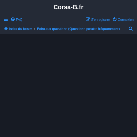
Corsa-B.fr
FAQ
S’enregistrer
Connexion
R
Index du forum
Foire aux questions (Questions posées fréquemment)
e
c
h
e
r
c
h
e
r