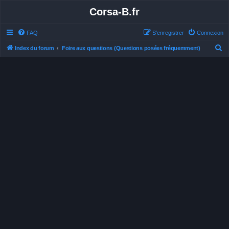
Corsa-B.fr
FAQ
S’enregistrer
Connexion
R
Index du forum
Foire aux questions (Questions posées fréquemment)
e
c
h
e
r
c
h
e
r