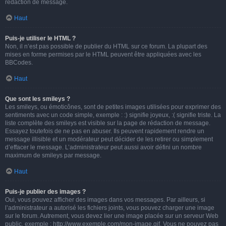
rédaction de message.
Haut
Puis-je utiliser le HTML ?
Non, il n’est pas possible de publier du HTML sur ce forum. La plupart des
mises en forme permises par le HTML peuvent être appliquées avec les
BBCodes.
Haut
Que sont les smileys ?
Les smileys, ou émoticônes, sont de petites images utilisées pour exprimer des
sentiments avec un code simple, exemple : :) signifie joyeux, :( signifie triste. La
liste complète des smileys est visible sur la page de rédaction de message.
Essayez toutefois de ne pas en abuser. Ils peuvent rapidement rendre un
message illisible et un modérateur peut décider de les retirer ou simplement
d’effacer le message. L’administrateur peut aussi avoir défini un nombre
maximum de smileys par message.
Haut
Puis-je publier des images ?
Oui, vous pouvez afficher des images dans vos messages. Par ailleurs, si
l’administrateur a autorisé les fichiers joints, vous pouvez charger une image
sur le forum. Autrement, vous devez lier une image placée sur un serveur Web
public, exemple : http://www.exemple.com/mon-image.gif. Vous ne pouvez pas