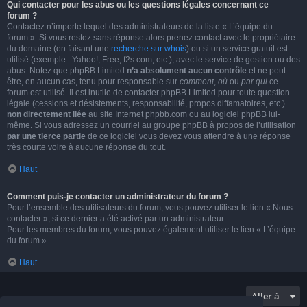
Qui contacter pour les abus ou les questions légales concernant ce
forum ?
Contactez n’importe lequel des administrateurs de la liste « L’équipe du
forum ». Si vous restez sans réponse alors prenez contact avec le propriétaire
du domaine (en faisant une
recherche sur whois
) ou si un service gratuit est
utilisé (exemple : Yahoo!, Free, f2s.com, etc.), avec le service de gestion ou des
abus. Notez que phpBB Limited
n’a absolument aucun contrôle
et ne peut
être, en aucun cas, tenu pour responsable sur
comment
,
où
ou
par qui
ce
forum est utilisé. Il est inutile de contacter phpBB Limited pour toute question
légale (cessions et désistements, responsabilité, propos diffamatoires, etc.)
non directement liée
au site Internet phpbb.com ou au logiciel phpBB lui-
même. Si vous adressez un courriel au groupe phpBB à propos de l’utilisation
par une tierce partie
de ce logiciel vous devez vous attendre à une réponse
très courte voire à aucune réponse du tout.
Haut
Comment puis-je contacter un administrateur du forum ?
Pour l’ensemble des utilisateurs du forum, vous pouvez utiliser le lien « Nous
contacter », si ce dernier a été activé par un administrateur.
Pour les membres du forum, vous pouvez également utiliser le lien « L’équipe
du forum ».
Haut
Aller à