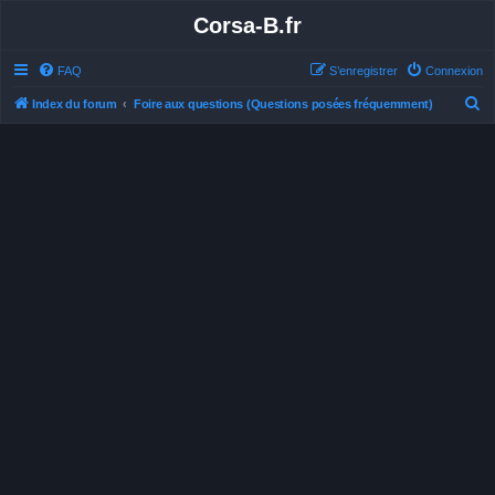
Corsa-B.fr
FAQ
S’enregistrer
Connexion
R
Index du forum
Foire aux questions (Questions posées fréquemment)
e
c
h
e
r
c
h
e
r