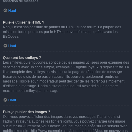
rédaction de message.
Haut
Puis-je utiliser le HTML ?
Non, il n’est pas possible de publier du HTML sur ce forum. La plupart des
mises en forme permises par le HTML peuvent être appliquées avec les
BBCodes.
Haut
Que sont les smileys ?
Les smileys, ou émoticônes, sont de petites images utilisées pour exprimer des
sentiments avec un code simple, exemple : :) signifie joyeux, :( signifie triste. La
liste complète des smileys est visible sur la page de rédaction de message.
Essayez toutefois de ne pas en abuser. Ils peuvent rapidement rendre un
message illisible et un modérateur peut décider de les retirer ou simplement
d’effacer le message. L’administrateur peut aussi avoir défini un nombre
maximum de smileys par message.
Haut
Puis-je publier des images ?
Oui, vous pouvez afficher des images dans vos messages. Par ailleurs, si
l’administrateur a autorisé les fichiers joints, vous pouvez charger une image
sur le forum. Autrement, vous devez lier une image placée sur un serveur Web
public, exemple : http://www.exemple.com/mon-image.gif. Vous ne pouvez pas