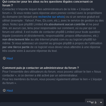
Qui contacter pour les abus ou les questions légales concernant ce
forum ?
Contactez n’importe lequel des administrateurs de la liste « L’équipe du
forum ». Si vous restez sans réponse alors prenez contact avec le propriétaire
du domaine (en faisant une
recherche sur whois
) ou si un service gratuit est
utilisé (exemple : Yahoo!, Free, f2s.com, etc.), avec le service de gestion ou des
abus. Notez que phpBB Limited
n’a absolument aucun contrôle
et ne peut
être, en aucun cas, tenu pour responsable sur
comment
,
où
ou
par qui
ce
forum est utilisé. Il est inutile de contacter phpBB Limited pour toute question
légale (cessions et désistements, responsabilité, propos diffamatoires, etc.)
non directement liée
au site Internet phpbb.com ou au logiciel phpBB lui-
même. Si vous adressez un courriel au groupe phpBB à propos de l’utilisation
par une tierce partie
de ce logiciel vous devez vous attendre à une réponse
très courte voire à aucune réponse du tout.
Haut
Comment puis-je contacter un administrateur du forum ?
Pour l’ensemble des utilisateurs du forum, vous pouvez utiliser le lien « Nous
contacter », si ce dernier a été activé par un administrateur.
Pour les membres du forum, vous pouvez également utiliser le lien « L’équipe
du forum ».
Haut
Aller à