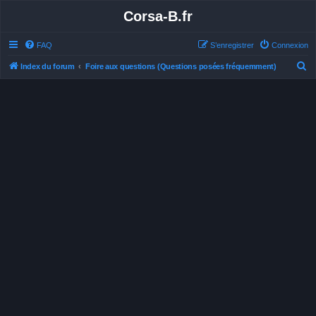
Corsa-B.fr
FAQ
S’enregistrer
Connexion
R
Index du forum
Foire aux questions (Questions posées fréquemment)
e
c
h
e
r
c
h
e
r