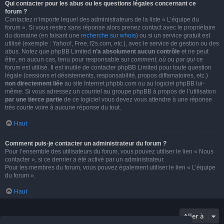
Qui contacter pour les abus ou les questions légales concernant ce
forum ?
Contactez n’importe lequel des administrateurs de la liste « L’équipe du
forum ». Si vous restez sans réponse alors prenez contact avec le propriétaire
du domaine (en faisant une
recherche sur whois
) ou si un service gratuit est
utilisé (exemple : Yahoo!, Free, f2s.com, etc.), avec le service de gestion ou des
abus. Notez que phpBB Limited
n’a absolument aucun contrôle
et ne peut
être, en aucun cas, tenu pour responsable sur
comment
,
où
ou
par qui
ce
forum est utilisé. Il est inutile de contacter phpBB Limited pour toute question
légale (cessions et désistements, responsabilité, propos diffamatoires, etc.)
non directement liée
au site Internet phpbb.com ou au logiciel phpBB lui-
même. Si vous adressez un courriel au groupe phpBB à propos de l’utilisation
par une tierce partie
de ce logiciel vous devez vous attendre à une réponse
très courte voire à aucune réponse du tout.
Haut
Comment puis-je contacter un administrateur du forum ?
Pour l’ensemble des utilisateurs du forum, vous pouvez utiliser le lien « Nous
contacter », si ce dernier a été activé par un administrateur.
Pour les membres du forum, vous pouvez également utiliser le lien « L’équipe
du forum ».
Haut
Aller à