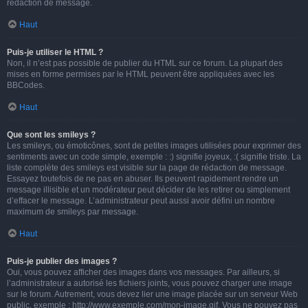
rédaction de message.
Haut
Puis-je utiliser le HTML ?
Non, il n’est pas possible de publier du HTML sur ce forum. La plupart des
mises en forme permises par le HTML peuvent être appliquées avec les
BBCodes.
Haut
Que sont les smileys ?
Les smileys, ou émoticônes, sont de petites images utilisées pour exprimer des
sentiments avec un code simple, exemple : :) signifie joyeux, :( signifie triste. La
liste complète des smileys est visible sur la page de rédaction de message.
Essayez toutefois de ne pas en abuser. Ils peuvent rapidement rendre un
message illisible et un modérateur peut décider de les retirer ou simplement
d’effacer le message. L’administrateur peut aussi avoir défini un nombre
maximum de smileys par message.
Haut
Puis-je publier des images ?
Oui, vous pouvez afficher des images dans vos messages. Par ailleurs, si
l’administrateur a autorisé les fichiers joints, vous pouvez charger une image
sur le forum. Autrement, vous devez lier une image placée sur un serveur Web
public, exemple : http://www.exemple.com/mon-image.gif. Vous ne pouvez pas