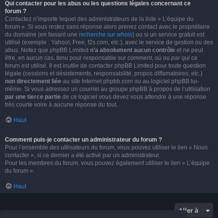
Qui contacter pour les abus ou les questions légales concernant ce
forum ?
Contactez n’importe lequel des administrateurs de la liste « L’équipe du
forum ». Si vous restez sans réponse alors prenez contact avec le propriétaire
du domaine (en faisant une
recherche sur whois
) ou si un service gratuit est
utilisé (exemple : Yahoo!, Free, f2s.com, etc.), avec le service de gestion ou des
abus. Notez que phpBB Limited
n’a absolument aucun contrôle
et ne peut
être, en aucun cas, tenu pour responsable sur
comment
,
où
ou
par qui
ce
forum est utilisé. Il est inutile de contacter phpBB Limited pour toute question
légale (cessions et désistements, responsabilité, propos diffamatoires, etc.)
non directement liée
au site Internet phpbb.com ou au logiciel phpBB lui-
même. Si vous adressez un courriel au groupe phpBB à propos de l’utilisation
par une tierce partie
de ce logiciel vous devez vous attendre à une réponse
très courte voire à aucune réponse du tout.
Haut
Comment puis-je contacter un administrateur du forum ?
Pour l’ensemble des utilisateurs du forum, vous pouvez utiliser le lien « Nous
contacter », si ce dernier a été activé par un administrateur.
Pour les membres du forum, vous pouvez également utiliser le lien « L’équipe
du forum ».
Haut
Aller à