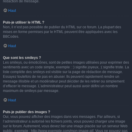
rédaction de message.
Haut
Puis-je utiliser le HTML ?
Non, il n’est pas possible de publier du HTML sur ce forum. La plupart des
mises en forme permises par le HTML peuvent être appliquées avec les
BBCodes.
Haut
Que sont les smileys ?
Les smileys, ou émoticônes, sont de petites images utilisées pour exprimer des
sentiments avec un code simple, exemple : :) signifie joyeux, :( signifie triste. La
liste complète des smileys est visible sur la page de rédaction de message.
Essayez toutefois de ne pas en abuser. Ils peuvent rapidement rendre un
message illisible et un modérateur peut décider de les retirer ou simplement
d’effacer le message. L’administrateur peut aussi avoir défini un nombre
maximum de smileys par message.
Haut
Puis-je publier des images ?
Oui, vous pouvez afficher des images dans vos messages. Par ailleurs, si
l’administrateur a autorisé les fichiers joints, vous pouvez charger une image
sur le forum. Autrement, vous devez lier une image placée sur un serveur Web
public, exemple : http://www.exemple.com/mon-image.gif. Vous ne pouvez pas