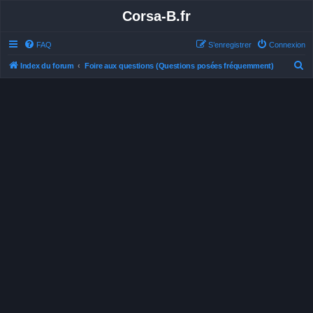
Corsa-B.fr
FAQ
S’enregistrer
Connexion
R
Index du forum
Foire aux questions (Questions posées fréquemment)
e
c
h
e
r
c
h
e
r