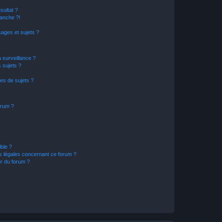
sultat ?
anche ?!
ages et sujets ?
a surveillance ?
 sujets ?
es de sujets ?
orum ?
ible ?
ns légales concernant ce forum ?
r du forum ?