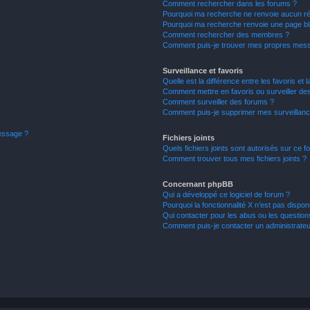
Comment rechercher dans les forums ?
Pourquoi ma recherche ne renvoie aucun ré
Pourquoi ma recherche renvoie une page bl
Comment rechercher des membres ?
Comment puis-je trouver mes propres mess
Surveillance et favoris
Quelle est la différence entre les favoris et l
Comment mettre en favoris ou surveiller des
Comment surveiller des forums ?
Comment puis-je supprimer mes surveillanc
message ?
Fichiers joints
Quels fichiers joints sont autorisés sur ce f
Comment trouver tous mes fichiers joints ?
Concernant phpBB
Qui a développé ce logiciel de forum ?
Pourquoi la fonctionnalité X n’est pas dispon
Qui contacter pour les abus ou les questio
Comment puis-je contacter un administrateu