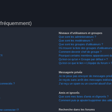
s fréquemment)
Niveaux d’utilisateurs et groupes
Que sont les administrateurs ?
Que sont les modérateurs ?
Que sont les groupes d’utilisateurs ?
Où trouver la liste des groupes d’utilisateur
Comment devenir chef de groupe ?
 ?!
Pourquoi certains membres apparaissent dan
Qu’est-ce qu’un « Groupe par défaut » ?
Qu’est-ce que le lien « L’équipe du forum » 
Messagerie privée
Je ne peux pas envoyer de messages privé
Je reçois sans arrêt des messages indésira
 connectés ?
J’ai reçu un spam ou un courriel abusif d’u
Amis et ignorés
Que sont mes listes d’amis et d’ignorés ?
?
Comment puis-je ajouter/supprimer des utilis
Recherche dans les forums
e connecter !?