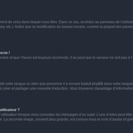
ifférent de celui dans lequel vous êtes. Dans ce cas, accédez au
panneau de l’utilisa
ney, etc.). Notez que la modification du fuseau horaire, comme la plupart des para
ecte !
aire et que l’heure est toujours incorrecte, il se peut que le serveur ne soit pas à
nstallé votre langue ou bien que personne n’a encore traduit phpBB dans votre lang
s à créer et partager une nouvelle traduction. Vous trouverez davantage d’information
tilisateur ?
utilisateur lorsque vous consultez les messages d’un sujet. L’une d’elles peut êtr
rum. La seconde image, souvent plus grande, est connue sous le nom d’avatar et 