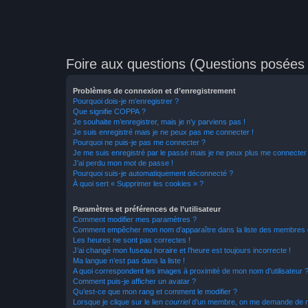
Foire aux questions (Questions posée
Problèmes de connexion et d’enregistrement
Pourquoi dois-je m’enregistrer ?
Que signifie COPPA ?
Je souhaite m’enregistrer, mais je n’y parviens pas !
Je suis enregistré mais je ne peux pas me connecter !
Pourquoi ne puis-je pas me connecter ?
Je me suis enregistré par le passé mais je ne peux plus me connecter
J’ai perdu mon mot de passe !
Pourquoi suis-je automatiquement déconnecté ?
À quoi sert « Supprimer les cookies » ?
Paramètres et préférences de l’utilisateur
Comment modifier mes paramètres ?
Comment empêcher mon nom d’apparaître dans la liste des membres
Les heures ne sont pas correctes !
J’ai changé mon fuseau horaire et l’heure est toujours incorrecte !
Ma langue n’est pas dans la liste !
A quoi correspondent les images à proximité de mon nom d’utilisateur 
Comment puis-je afficher un avatar ?
Qu’est-ce que mon rang et comment le modifier ?
Lorsque je clique sur le lien
courriel
d’un membre, on me demande de m