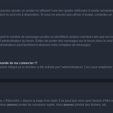
s pouvez ajouter un avatar en utilisant l’une des quatre méthodes d’avatar suivantes 
ont ils sont mis à disposition. Si vous ne pouvez pas utiliser d’avatar, contactez un
iquent le nombre de messages postés ou identifient certains membres tels que les 
ar l’administrateur du forum. Évitez de poster des messages sur le forum dans le seu
ministrateur) peut facilement abaisser votre compteur de messages.
mande de me connecter !?
re intégré (si la fonction a été activée par l’administrateur). Ceci pour empêcher l’u
 « Répondre » depuis la page d’un sujet. Il se peut que vous ayez besoin d’être e
: Vous
pouvez
poster de nouveaux sujets, Vous
pouvez
joindre des fichiers, etc.