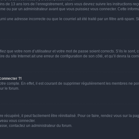
ins de 13 ans lors de l’enregistrement, alors vous devrez suivre les instructions r
me ou par un administrateur avant que vous puissiez vous connecter. Cette informat
rni une adresse incorrecte ou que le courriel ait été traité par un filtre anti-spam. S
iez que votre nom d’utilisateur et votre mot de passe soient corrects. S’ils le sont,
e du site Internet ait une erreur de configuration de son côté, et qu’il devra la corri
 connecter ?!
votre compte. En effet, il est courant de supprimer régulièrement les membres ne pos
ur le forum.
 récupéré, il peut facilement être réinitialisé. Pour ce faire, rendez vous sur la p
uveau vous connecter.
passe, contactez un administrateur du forum.