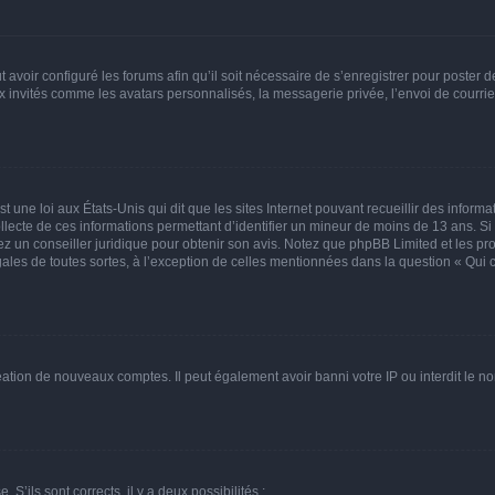
t avoir configuré les forums afin qu’il soit nécessaire de s’enregistrer pour poster
x invités comme les avatars personnalisés, la messagerie privée, l’envoi de courri
t une loi aux États-Unis qui dit que les sites Internet pouvant recueillir des infor
ollecte de ces informations permettant d’identifier un mineur de moins de 13 ans. S
tez un conseiller juridique pour obtenir son avis. Notez que phpBB Limited et les pr
gales de toutes sortes, à l’exception de celles mentionnées dans la question « Qui
réation de nouveaux comptes. Il peut également avoir banni votre IP ou interdit le no
 S’ils sont corrects, il y a deux possibilités :