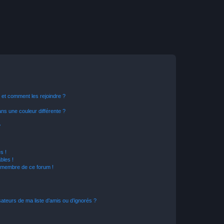
s et comment les rejoindre ?
s une couleur différente ?
?
s !
bles !
n membre de ce forum !
ateurs de ma liste d’amis ou d’ignorés ?