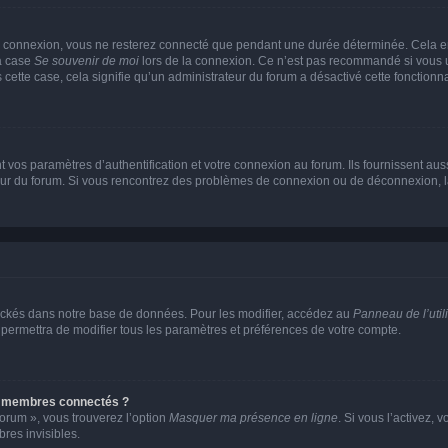
e connexion, vous ne resterez connecté que pendant une durée déterminée. Cela em
la case
Se souvenir de moi
lors de la connexion. Ce n’est pas recommandé si vous u
s cette case, cela signifie qu’un administrateur du forum a désactivé cette fonctionna
os paramètres d’authentification et votre connexion au forum. Ils fournissent aussi
teur du forum. Si vous rencontrez des problèmes de connexion ou de déconnexion, l
ockés dans notre base de données. Pour les modifier, accédez au
Panneau de l’util
 permettra de modifier tous les paramètres et préférences de votre compte.
s membres connectés ?
forum », vous trouverez l’option
Masquer ma présence en ligne
. Si vous l’activez, 
es invisibles.