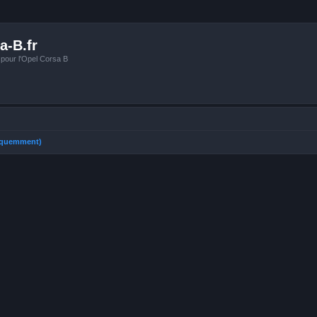
a-B.fr
 pour l'Opel Corsa B
réquemment)