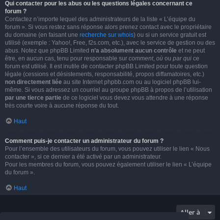
Qui contacter pour les abus ou les questions légales concernant ce
forum ?
Contactez n’importe lequel des administrateurs de la liste « L’équipe du
forum ». Si vous restez sans réponse alors prenez contact avec le propriétaire
du domaine (en faisant une
recherche sur whois
) ou si un service gratuit est
utilisé (exemple : Yahoo!, Free, f2s.com, etc.), avec le service de gestion ou des
abus. Notez que phpBB Limited
n’a absolument aucun contrôle
et ne peut
être, en aucun cas, tenu pour responsable sur
comment
,
où
ou
par qui
ce
forum est utilisé. Il est inutile de contacter phpBB Limited pour toute question
légale (cessions et désistements, responsabilité, propos diffamatoires, etc.)
non directement liée
au site Internet phpbb.com ou au logiciel phpBB lui-
même. Si vous adressez un courriel au groupe phpBB à propos de l’utilisation
par une tierce partie
de ce logiciel vous devez vous attendre à une réponse
très courte voire à aucune réponse du tout.
Haut
Comment puis-je contacter un administrateur du forum ?
Pour l’ensemble des utilisateurs du forum, vous pouvez utiliser le lien « Nous
contacter », si ce dernier a été activé par un administrateur.
Pour les membres du forum, vous pouvez également utiliser le lien « L’équipe
du forum ».
Haut
Aller à