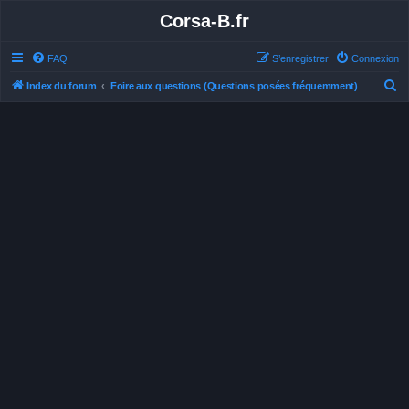
Corsa-B.fr
FAQ
S’enregistrer
Connexion
R
Index du forum
Foire aux questions (Questions posées fréquemment)
e
c
h
e
r
c
h
e
r