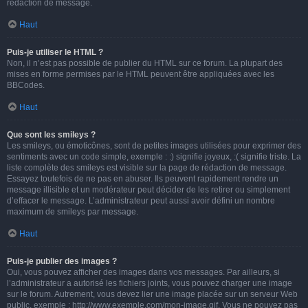
rédaction de message.
Haut
Puis-je utiliser le HTML ?
Non, il n’est pas possible de publier du HTML sur ce forum. La plupart des
mises en forme permises par le HTML peuvent être appliquées avec les
BBCodes.
Haut
Que sont les smileys ?
Les smileys, ou émoticônes, sont de petites images utilisées pour exprimer des
sentiments avec un code simple, exemple : :) signifie joyeux, :( signifie triste. La
liste complète des smileys est visible sur la page de rédaction de message.
Essayez toutefois de ne pas en abuser. Ils peuvent rapidement rendre un
message illisible et un modérateur peut décider de les retirer ou simplement
d’effacer le message. L’administrateur peut aussi avoir défini un nombre
maximum de smileys par message.
Haut
Puis-je publier des images ?
Oui, vous pouvez afficher des images dans vos messages. Par ailleurs, si
l’administrateur a autorisé les fichiers joints, vous pouvez charger une image
sur le forum. Autrement, vous devez lier une image placée sur un serveur Web
public, exemple : http://www.exemple.com/mon-image.gif. Vous ne pouvez pas