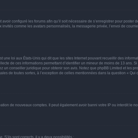
t avoir configuré les forums afin qu’il soit nécessaire de s’enregistrer pour poster
x invités comme les avatars personnalisés, la messagerie privée, l’envoi de courri
t une loi aux États-Unis qui dit que les sites Internet pouvant recueillir des infor
ollecte de ces informations permettant d’identifier un mineur de moins de 13 ans. S
tez un conseiller juridique pour obtenir son avis. Notez que phpBB Limited et les pr
gales de toutes sortes, à l’exception de celles mentionnées dans la question « Qui
réation de nouveaux comptes. Il peut également avoir banni votre IP ou interdit le no
 S’ils sont corrects, il y a deux possibilités :