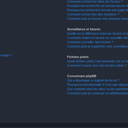
Comment rechercher dans les forums ?
Pourquoi ma recherche ne renvoie aucun ré
Pourquoi ma recherche renvoie une page bl
Comment rechercher des membres ?
Comment puis-je trouver mes propres mess
Surveillance et favoris
Quelle est la différence entre les favoris et l
Comment mettre en favoris ou surveiller des
Comment surveiller des forums ?
Comment puis-je supprimer mes surveillanc
message ?
Fichiers joints
Quels fichiers joints sont autorisés sur ce f
Comment trouver tous mes fichiers joints ?
Concernant phpBB
Qui a développé ce logiciel de forum ?
Pourquoi la fonctionnalité X n’est pas dispon
Qui contacter pour les abus ou les questio
Comment puis-je contacter un administrateu