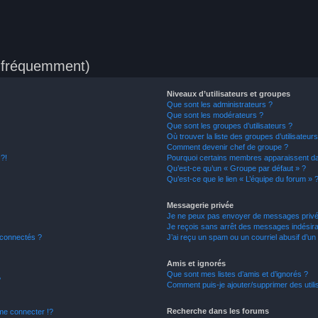
s fréquemment)
Niveaux d’utilisateurs et groupes
Que sont les administrateurs ?
Que sont les modérateurs ?
Que sont les groupes d’utilisateurs ?
Où trouver la liste des groupes d’utilisateur
Comment devenir chef de groupe ?
 ?!
Pourquoi certains membres apparaissent dan
Qu’est-ce qu’un « Groupe par défaut » ?
Qu’est-ce que le lien « L’équipe du forum » 
Messagerie privée
Je ne peux pas envoyer de messages privé
Je reçois sans arrêt des messages indésira
 connectés ?
J’ai reçu un spam ou un courriel abusif d’u
Amis et ignorés
Que sont mes listes d’amis et d’ignorés ?
?
Comment puis-je ajouter/supprimer des utilis
Recherche dans les forums
e connecter !?