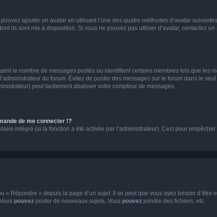
s pouvez ajouter un avatar en utilisant l’une des quatre méthodes d’avatar suivantes 
ont ils sont mis à disposition. Si vous ne pouvez pas utiliser d’avatar, contactez un
iquent le nombre de messages postés ou identifient certains membres tels que les 
ar l’administrateur du forum. Évitez de poster des messages sur le forum dans le seu
ministrateur) peut facilement abaisser votre compteur de messages.
mande de me connecter !?
re intégré (si la fonction a été activée par l’administrateur). Ceci pour empêcher l’u
 « Répondre » depuis la page d’un sujet. Il se peut que vous ayez besoin d’être e
: Vous
pouvez
poster de nouveaux sujets, Vous
pouvez
joindre des fichiers, etc.