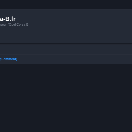
a-B.fr
 pour l'Opel Corsa B
réquemment)