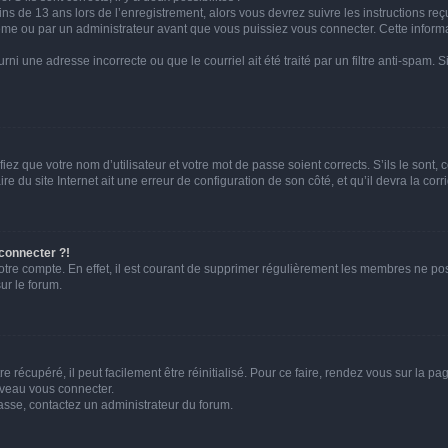
ins de 13 ans lors de l’enregistrement, alors vous devrez suivre les instructions r
me ou par un administrateur avant que vous puissiez vous connecter. Cette informat
rni une adresse incorrecte ou que le courriel ait été traité par un filtre anti-spam. S
iez que votre nom d’utilisateur et votre mot de passe soient corrects. S’ils le sont,
e du site Internet ait une erreur de configuration de son côté, et qu’il devra la corri
 connecter ?!
votre compte. En effet, il est courant de supprimer régulièrement les membres ne pos
ur le forum.
 récupéré, il peut facilement être réinitialisé. Pour ce faire, rendez vous sur la p
uveau vous connecter.
passe, contactez un administrateur du forum.