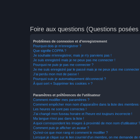
Foire aux questions (Questions posée
Problèmes de connexion et d’enregistrement
Pourquoi dois-je m’enregistrer ?
Que signifie COPPA ?
Je souhaite m’enregistrer, mais je n’y parviens pas !
Je suis enregistré mais je ne peux pas me connecter !
Pourquoi ne puis-je pas me connecter ?
Je me suis enregistré par le passé mais je ne peux plus me connecter
J’ai perdu mon mot de passe !
Pourquoi suis-je automatiquement déconnecté ?
À quoi sert « Supprimer les cookies » ?
Paramètres et préférences de l’utilisateur
Comment modifier mes paramètres ?
Comment empêcher mon nom d’apparaître dans la liste des membres
Les heures ne sont pas correctes !
J’ai changé mon fuseau horaire et l’heure est toujours incorrecte !
Ma langue n’est pas dans la liste !
A quoi correspondent les images à proximité de mon nom d’utilisateur 
Comment puis-je afficher un avatar ?
Qu’est-ce que mon rang et comment le modifier ?
Lorsque je clique sur le lien
courriel
d’un membre, on me demande de m