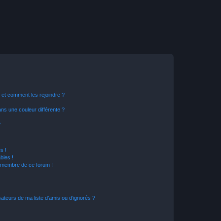
s et comment les rejoindre ?
s une couleur différente ?
?
s !
bles !
n membre de ce forum !
ateurs de ma liste d’amis ou d’ignorés ?