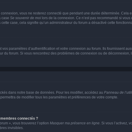
e connexion, vous ne resterez connecté que pendant une durée déterminée. Cela em
la case
Se souvenir de moi
lors de la connexion. Ce n’est pas recommandé si vous u
s cette case, cela signifie qu’un administrateur du forum a désactivé cette fonctionna
os paramètres d’authentification et votre connexion au forum. Ils fournissent aussi
teur du forum. Si vous rencontrez des problèmes de connexion ou de déconnexion, l
ockés dans notre base de données. Pour les modifier, accédez au
Panneau de l’util
 permettra de modifier tous les paramètres et préférences de votre compte.
s membres connectés ?
forum », vous trouverez l’option
Masquer ma présence en ligne
. Si vous l’activez, 
es invisibles.