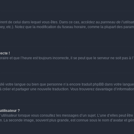
ifférent de celui dans lequel vous êtes. Dans ce cas, accédez au
panneau de l’utilisa
ney, etc.). Notez que la modification du fuseau horaire, comme la plupart des para
ecte !
aire et que l’heure est toujours incorrecte, il se peut que le serveur ne soit pas à
nstallé votre langue ou bien que personne n’a encore traduit phpBB dans votre lang
s à créer et partager une nouvelle traduction. Vous trouverez davantage d’information
tilisateur ?
utilisateur lorsque vous consultez les messages d’un sujet. L’une d’elles peut êtr
rum. La seconde image, souvent plus grande, est connue sous le nom d’avatar et 