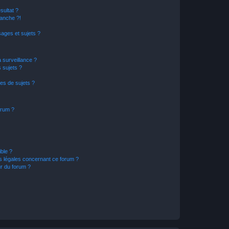
sultat ?
anche ?!
ages et sujets ?
a surveillance ?
 sujets ?
es de sujets ?
orum ?
ible ?
ns légales concernant ce forum ?
r du forum ?